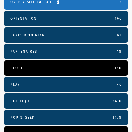
ON REVISITE LA TOILE 🖥️
12
ORIENTATION
166
PARIS-BROOKLYN
81
PARTENAIRES
18
PEOPLE
160
PLAY IT
46
POLITIQUE
2410
POP & GEEK
1478