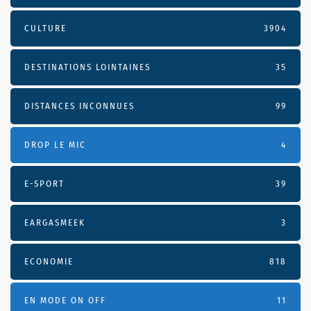
CULTURE
3904
DESTINATIONS LOINTAINES
35
DISTANCES INCONNUES
99
DROP LE MIC
4
E-SPORT
39
EARGASMEEK
3
ECONOMIE
818
EN MODE ON OFF
11