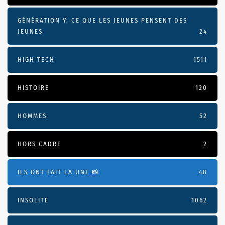
GÉNÉRATION Y: CE QUE LES JEUNES PENSENT DES
JEUNES
24
HIGH TECH
1511
HISTOIRE
120
HOMMES
52
HORS CADRE
2
ILS ONT FAIT LA UNE 📸
48
INSOLITE
1062