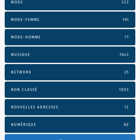
MODE
323
MODE-FEMME
161
MODE-HOMME
71
MUSIQUE
1643
NETWORK
35
NON CLASSÉ
1053
NOUVELLES ADRESSES
12
NUMÉRIQUE
60