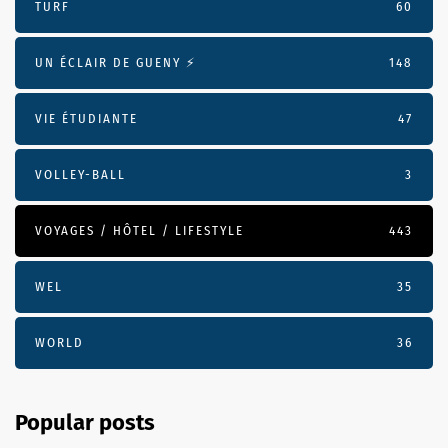
TURF
60
UN ÉCLAIR DE GUENY ⚡️
148
VIE ÉTUDIANTE
47
VOLLEY-BALL
3
VOYAGES / HÔTEL / LIFESTYLE
443
WEL
35
WORLD
36
Popular posts