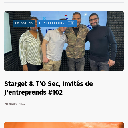
EMISSIONS
J'ENTREPRENDS ! 🇫🇷
Starget & T'O Sec, invités de
J'entreprends #102
20 mars 2024