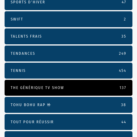
SPORTS D'HIVER
47
SWIFT
2
TALENTS FRAIS
35
TENDANCES
249
TENNIS
454
THE GÉNÉRIQUE TV SHOW
137
TOHU BOHU RAP 🤟
38
TOUT POUR RÉUSSIR
44