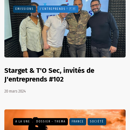
EMISSIONS
J'ENTREPRENDS ! 🇫🇷
Starget & T'O Sec, invités de
J'entreprends #102
20 mars 2024
A LA UNE
DOSSIER - THEMA
FRANCE
SOCIÉTÉ