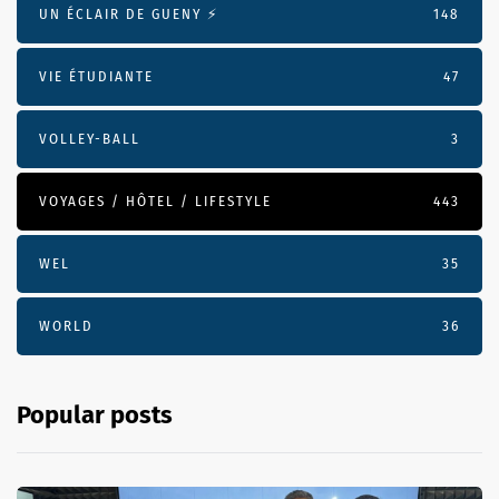
UN ÉCLAIR DE GUENY ⚡️
148
VIE ÉTUDIANTE
47
VOLLEY-BALL
3
VOYAGES / HÔTEL / LIFESTYLE
443
WEL
35
WORLD
36
Popular posts