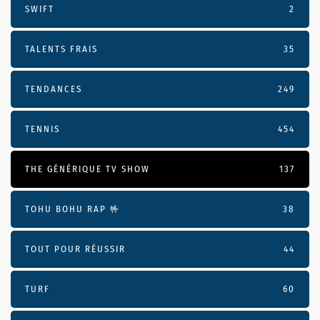
SWIFT
2
TALENTS FRAIS
35
TENDANCES
249
TENNIS
454
THE GÉNÉRIQUE TV SHOW
137
TOHU BOHU RAP 🤟
38
TOUT POUR RÉUSSIR
44
TURF
60