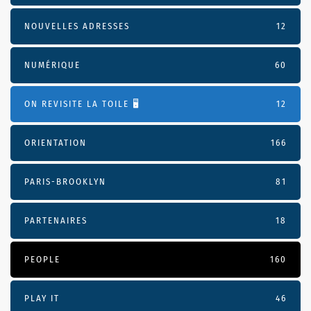
NOUVELLES ADRESSES
12
NUMÉRIQUE
60
ON REVISITE LA TOILE 🖥️
12
ORIENTATION
166
PARIS-BROOKLYN
81
PARTENAIRES
18
PEOPLE
160
PLAY IT
46