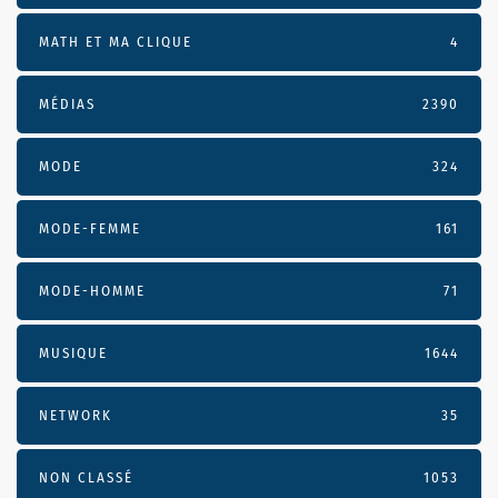
MATH ET MA CLIQUE
4
MÉDIAS
2390
MODE
324
MODE-FEMME
161
MODE-HOMME
71
MUSIQUE
1644
NETWORK
35
NON CLASSÉ
1053