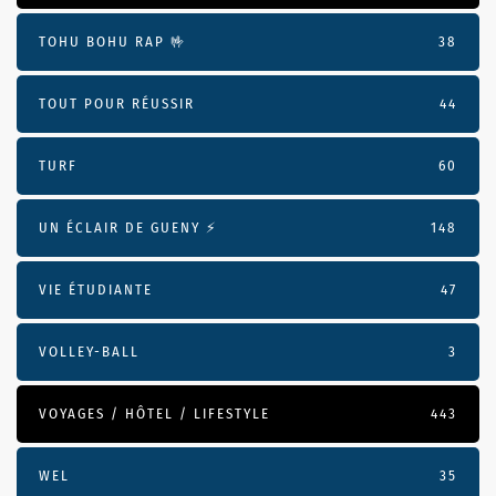
TOHU BOHU RAP 🤟
38
TOUT POUR RÉUSSIR
44
TURF
60
UN ÉCLAIR DE GUENY ⚡️
148
VIE ÉTUDIANTE
47
VOLLEY-BALL
3
VOYAGES / HÔTEL / LIFESTYLE
443
WEL
35