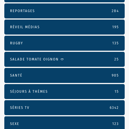
REPORTAGES
284
RÉVEIL MÉDIAS
195
RUGBY
135
SALADE TOMATE OIGNON 🥙
25
SANTÉ
905
SÉJOURS À THÈMES
15
SÉRIES TV
6342
SEXE
123