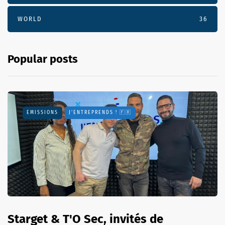
WORLD
36
Popular posts
EMISSIONS
J'ENTREPRENDS ! 🇫🇷
Starget & T'O Sec, invités de