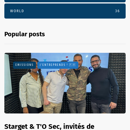
WORLD
36
Popular posts
EMISSIONS
J'ENTREPRENDS ! 🇫🇷
Starget & T'O Sec, invités de