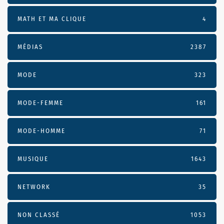
MATH ET MA CLIQUE
4
MÉDIAS
2387
MODE
323
MODE-FEMME
161
MODE-HOMME
71
MUSIQUE
1643
NETWORK
35
NON CLASSÉ
1053