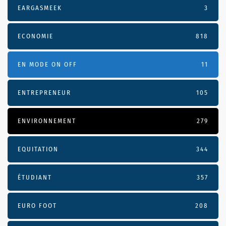
EARGASMEEK
3
ECONOMIE
818
EN MODE ON OFF
11
ENTREPRENEUR
105
ENVIRONNEMENT
279
EQUITATION
344
ÉTUDIANT
357
EURO FOOT
208