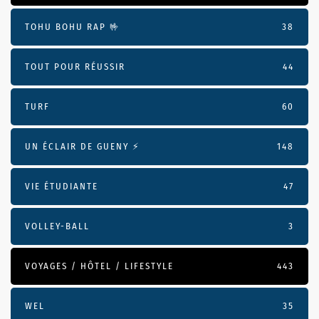
TOHU BOHU RAP 🤟
38
TOUT POUR RÉUSSIR
44
TURF
60
UN ÉCLAIR DE GUENY ⚡️
148
VIE ÉTUDIANTE
47
VOLLEY-BALL
3
VOYAGES / HÔTEL / LIFESTYLE
443
WEL
35