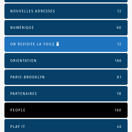
NOUVELLES ADRESSES
12
NUMÉRIQUE
60
ON REVISITE LA TOILE 🖥️
12
ORIENTATION
166
PARIS-BROOKLYN
81
PARTENAIRES
18
PEOPLE
160
PLAY IT
46