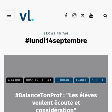
BROWSING TAG
#lundi14septembre
A LA UNE
DOSSIER - THEMA
ÉTUDIANT
FRANCE
SOCIÉTÉ
#BalanceTonProf : "Les élèves
veulent écoute et
considération"