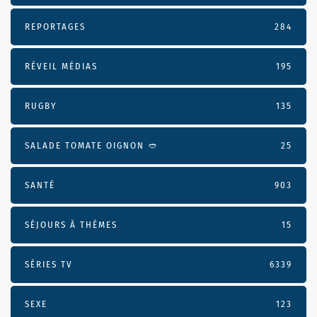
REPORTAGES
284
RÉVEIL MÉDIAS
195
RUGBY
135
SALADE TOMATE OIGNON 🥙
25
SANTÉ
903
SÉJOURS À THÈMES
15
SÉRIES TV
6339
SEXE
123