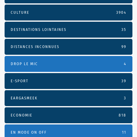
CULTURE
3904
DESTINATIONS LOINTAINES
35
DISTANCES INCONNUES
99
DROP LE MIC
4
E-SPORT
39
EARGASMEEK
3
ECONOMIE
818
EN MODE ON OFF
11