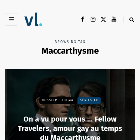
BROWSING TAG
Maccarthysme
DOSSIER - THEMA
SÉRIES TV
On a vu pour vous ... Fellow
Travelers, amour gay au temps
du Maccarthysme