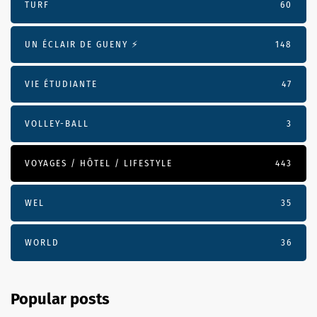
TURF
60
UN ÉCLAIR DE GUENY ⚡️
148
VIE ÉTUDIANTE
47
VOLLEY-BALL
3
VOYAGES / HÔTEL / LIFESTYLE
443
WEL
35
WORLD
36
Popular posts