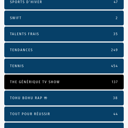
SPORTS D'HIVER
47
SWIFT
2
TALENTS FRAIS
35
TENDANCES
249
TENNIS
454
THE GÉNÉRIQUE TV SHOW
137
TOHU BOHU RAP 🤟
38
TOUT POUR RÉUSSIR
44