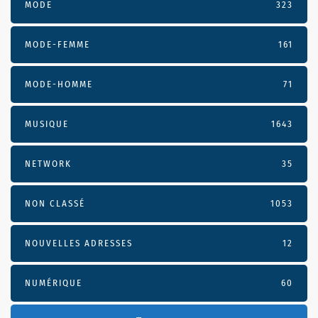
MODE
323
MODE-FEMME
161
MODE-HOMME
71
MUSIQUE
1643
NETWORK
35
NON CLASSÉ
1053
NOUVELLES ADRESSES
12
NUMÉRIQUE
60