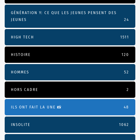
GÉNÉRATION Y: CE QUE LES JEUNES PENSENT DES
JEUNES
24
HIGH TECH
1511
HISTOIRE
120
HOMMES
52
HORS CADRE
2
ILS ONT FAIT LA UNE 📸
48
INSOLITE
1062