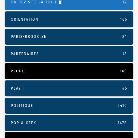
ON REVISITE LA TOILE 🖥️
12
ORIENTATION
166
PARIS-BROOKLYN
81
PARTENAIRES
18
PEOPLE
160
PLAY IT
46
POLITIQUE
2410
POP & GEEK
1478