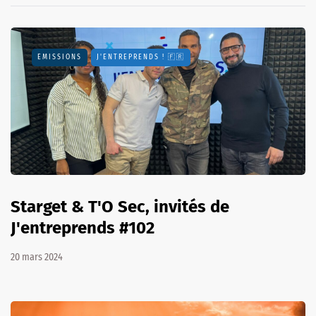
EMISSIONS
J'ENTREPRENDS ! 🇫🇷
Starget & T'O Sec, invités de
J'entreprends #102
20 mars 2024