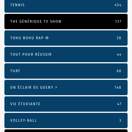
TENNIS
454
THE GÉNÉRIQUE TV SHOW
137
TOHU BOHU RAP 🤟
38
TOUT POUR RÉUSSIR
44
TURF
60
UN ÉCLAIR DE GUENY ⚡️
148
VIE ÉTUDIANTE
47
VOLLEY-BALL
3