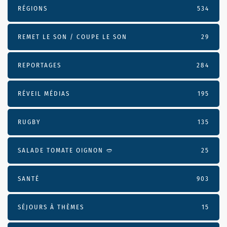
RÉGIONS
534
REMET LE SON / COUPE LE SON
29
REPORTAGES
284
RÉVEIL MÉDIAS
195
RUGBY
135
SALADE TOMATE OIGNON 🥙
25
SANTÉ
903
SÉJOURS À THÈMES
15