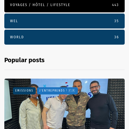
VOYAGES / HÔTEL / LIFESTYLE
443
WEL
35
WORLD
36
Popular posts
EMISSIONS
J'ENTREPRENDS ! 🇫🇷