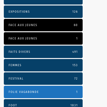
EXPOSITIONS
126
FACE AUX JEUNES
60
FACE AUX JEUNES
1
FAITS DIVERS
491
FEMMES
153
FESTIVAL
72
FOLIE VAGABONDE
1
FOOT
1831