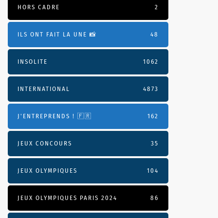
HORS CADRE
2
ILS ONT FAIT LA UNE 📸
48
INSOLITE
1062
INTERNATIONAL
4873
J'ENTREPRENDS ! 🇫🇷
162
JEUX CONCOURS
35
JEUX OLYMPIQUES
104
JEUX OLYMPIQUES PARIS 2024
86