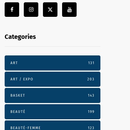
Categories
ART
131
ART / EXPO
203
BASKET
143
BEAUTÉ
199
BEAUTÉ-FEMME
123