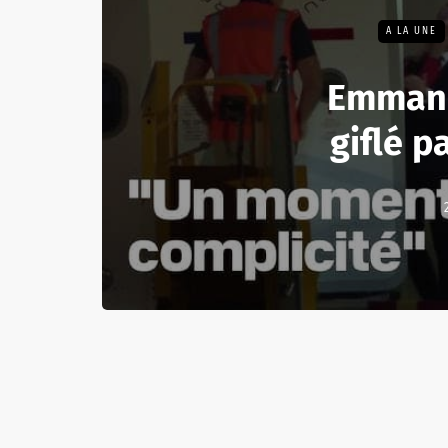
A LA UNE
Emmanu
giflé pa