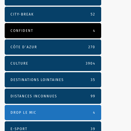
CITY-BREAK
52
CONFIDENT
4
CÔTE D’AZUR
270
CULTURE
3904
DESTINATIONS LOINTAINES
35
DISTANCES INCONNUES
99
DROP LE MIC
4
E-SPORT
39