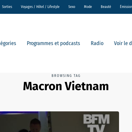
Sorties
Voyages / Hôtel / Lifestyle
Sexo
Mode
Beauté
Émissio
tégories
Programmes et podcasts
Radio
Voir le 
BROWSING TAG
Macron Vietnam