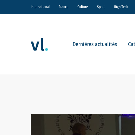
International
France
Culture
Sport
High Tech
Dernières actualités
Ca