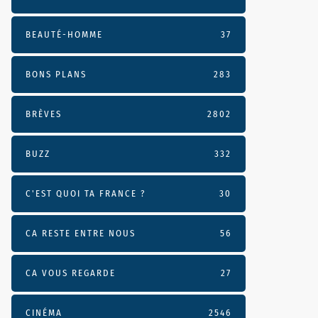
BEAUTÉ-HOMME
37
BONS PLANS
283
BRÈVES
2802
BUZZ
332
C'EST QUOI TA FRANCE ?
30
CA RESTE ENTRE NOUS
56
CA VOUS REGARDE
27
CINÉMA
2546