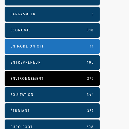
EARGASMEEK
3
ECONOMIE
818
EN MODE ON OFF
11
ENTREPRENEUR
105
ENVIRONNEMENT
279
EQUITATION
344
ÉTUDIANT
357
EURO FOOT
208