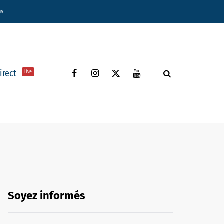
ns
direct
live
Soyez informés