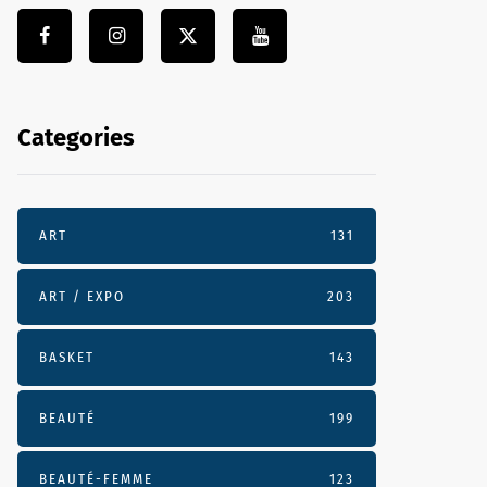
Categories
ART
131
ART / EXPO
203
BASKET
143
BEAUTÉ
199
BEAUTÉ-FEMME
123