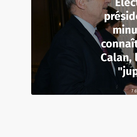
Élec
présid
minu
connaî
Calan, 
"ju
7 