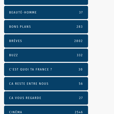
BEAUTÉ-HOMME
37
BONS PLANS
283
BRÈVES
2802
BUZZ
332
C'EST QUOI TA FRANCE ?
30
CA RESTE ENTRE NOUS
56
CA VOUS REGARDE
27
CINÉMA
2546