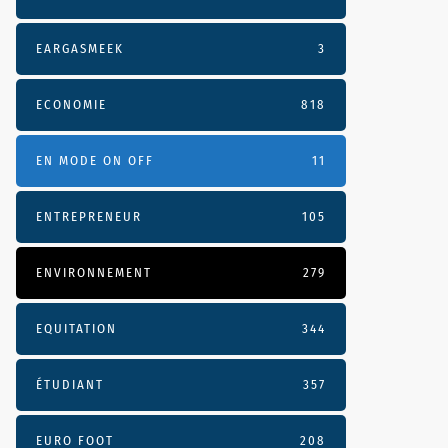
EARGASMEEK
3
ECONOMIE
818
EN MODE ON OFF
11
ENTREPRENEUR
105
ENVIRONNEMENT
279
EQUITATION
344
ÉTUDIANT
357
EURO FOOT
208