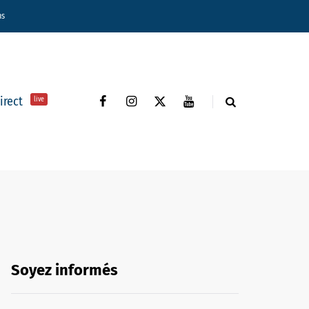
ns
direct
live
Soyez informés