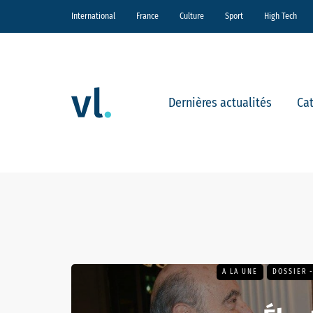
International
France
Culture
Sport
High Tech
Dernières actualités
Ca
A LA UNE
DOSSIER 