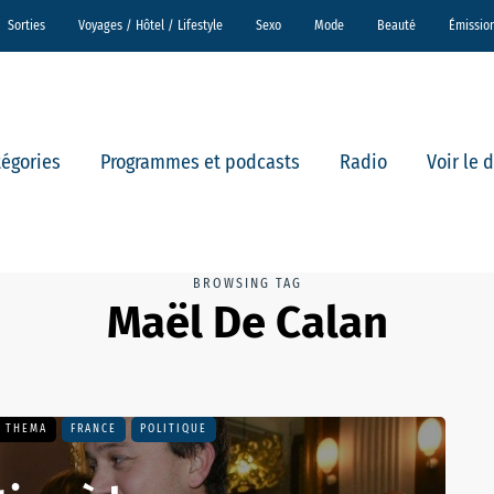
Sorties
Voyages / Hôtel / Lifestyle
Sexo
Mode
Beauté
Émissio
tégories
Programmes et podcasts
Radio
Voir le 
BROWSING TAG
Maël De Calan
- THEMA
FRANCE
POLITIQUE