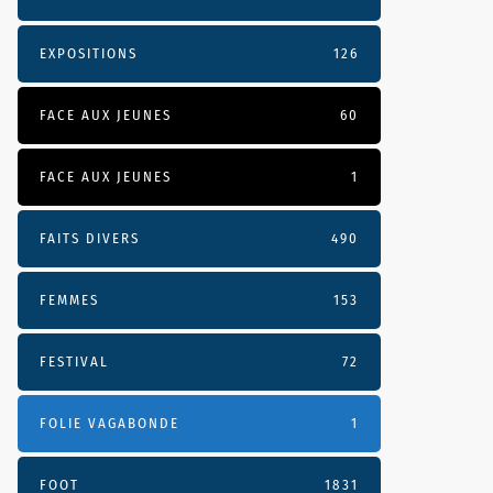
EXPOSITIONS
126
FACE AUX JEUNES
60
FACE AUX JEUNES
1
FAITS DIVERS
490
FEMMES
153
FESTIVAL
72
FOLIE VAGABONDE
1
FOOT
1831