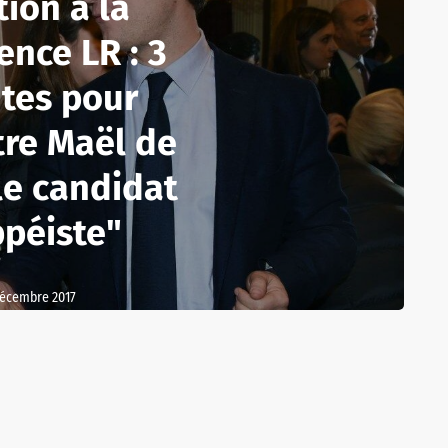
tion à la
ence LR : 3
tes pour
tre Maël de
le candidat
ppéiste"
décembre 2017