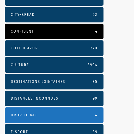
CITY-BREAK
52
CONFIDENT
4
CÔTE D’AZUR
270
CULTURE
3904
DESTINATIONS LOINTAINES
35
DISTANCES INCONNUES
99
DROP LE MIC
4
E-SPORT
39