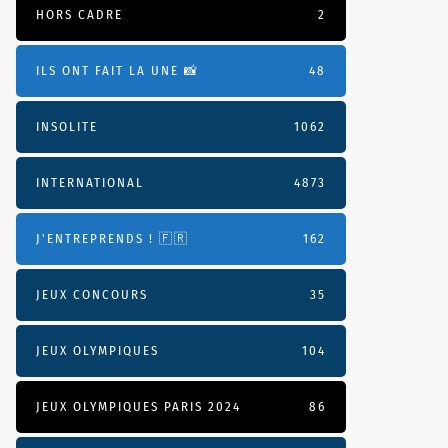
HORS CADRE
2
ILS ONT FAIT LA UNE 📸
48
INSOLITE
1062
INTERNATIONAL
4873
J'ENTREPRENDS ! 🇫🇷
162
JEUX CONCOURS
35
JEUX OLYMPIQUES
104
JEUX OLYMPIQUES PARIS 2024
86