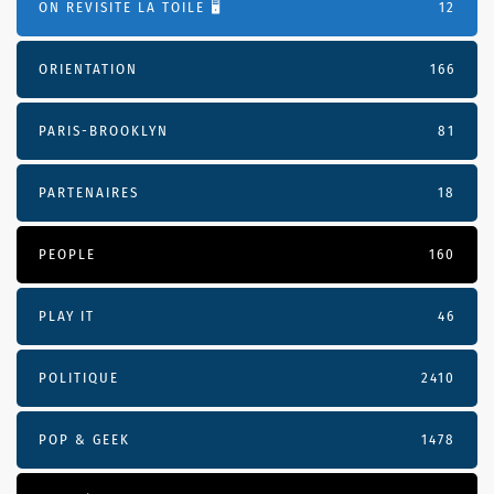
ON REVISITE LA TOILE 🖥️
12
ORIENTATION
166
PARIS-BROOKLYN
81
PARTENAIRES
18
PEOPLE
160
PLAY IT
46
POLITIQUE
2410
POP & GEEK
1478