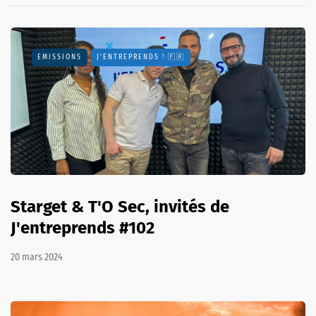
EMISSIONS
J'ENTREPRENDS ! 🇫🇷
Starget & T'O Sec, invités de
J'entreprends #102
20 mars 2024