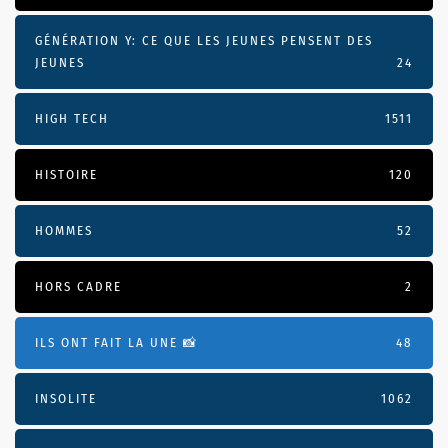
GÉNÉRATION Y: CE QUE LES JEUNES PENSENT DES
JEUNES
24
HIGH TECH
1511
HISTOIRE
120
HOMMES
52
HORS CADRE
2
ILS ONT FAIT LA UNE 📸
48
INSOLITE
1062