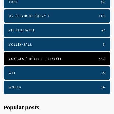
TURF
60
UN ÉCLAIR DE GUENY ⚡️
148
VIE ÉTUDIANTE
47
VOLLEY-BALL
3
VOYAGES / HÔTEL / LIFESTYLE
443
WEL
35
WORLD
36
Popular posts