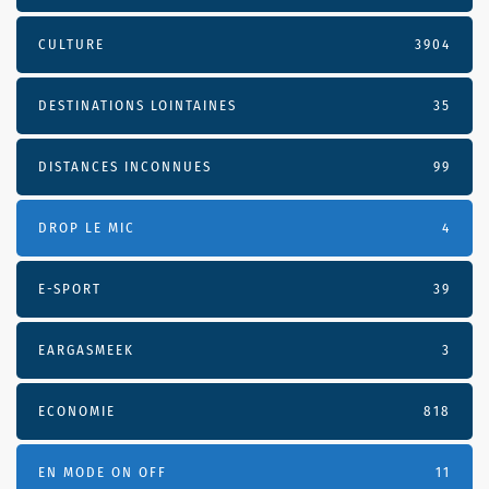
CULTURE
3904
DESTINATIONS LOINTAINES
35
DISTANCES INCONNUES
99
DROP LE MIC
4
E-SPORT
39
EARGASMEEK
3
ECONOMIE
818
EN MODE ON OFF
11