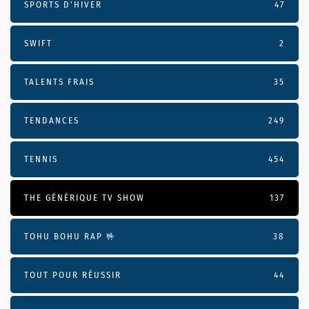
SPORTS D'HIVER
47
SWIFT
2
TALENTS FRAIS
35
TENDANCES
249
TENNIS
454
THE GÉNÉRIQUE TV SHOW
137
TOHU BOHU RAP 🤟
38
TOUT POUR RÉUSSIR
44