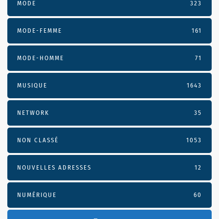
MODE
323
MODE-FEMME
161
MODE-HOMME
71
MUSIQUE
1643
NETWORK
35
NON CLASSÉ
1053
NOUVELLES ADRESSES
12
NUMÉRIQUE
60