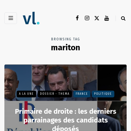
BROWSING TAG
mariton
A LA UNE
DOSSIER - THEMA
FRANCE
POLITIQUE
Primaire de droite : les derniers
parrainages des candidats
déposés