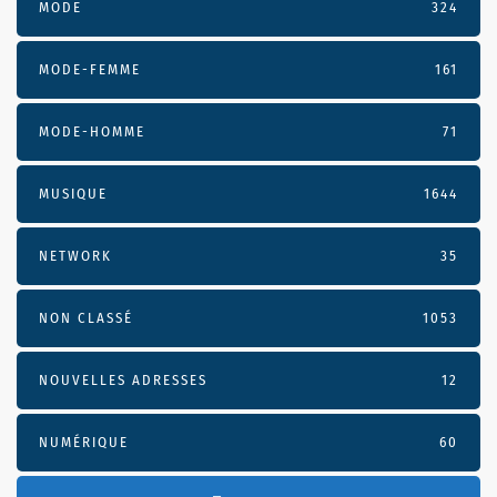
MODE
324
MODE-FEMME
161
MODE-HOMME
71
MUSIQUE
1644
NETWORK
35
NON CLASSÉ
1053
NOUVELLES ADRESSES
12
NUMÉRIQUE
60