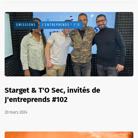
EMISSIONS
J'ENTREPRENDS ! 🇫🇷
Starget & T'O Sec, invités de
J'entreprends #102
20 mars 2024