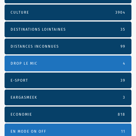
CULTURE
3904
DESTINATIONS LOINTAINES
35
DISTANCES INCONNUES
99
DROP LE MIC
4
E-SPORT
39
EARGASMEEK
3
ECONOMIE
818
EN MODE ON OFF
11