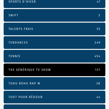
SPORTS D'HIVER
47
SWIFT
2
TALENTS FRAIS
35
TENDANCES
249
TENNIS
454
THE GÉNÉRIQUE TV SHOW
137
TOHU BOHU RAP 🤟
38
TOUT POUR RÉUSSIR
44