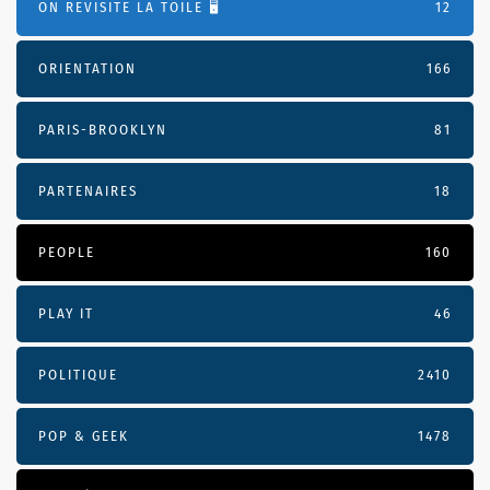
ON REVISITE LA TOILE 🖥️
12
ORIENTATION
166
PARIS-BROOKLYN
81
PARTENAIRES
18
PEOPLE
160
PLAY IT
46
POLITIQUE
2410
POP & GEEK
1478