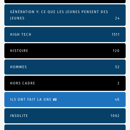
GÉNÉRATION Y: CE QUE LES JEUNES PENSENT DES
JEUNES
24
HIGH TECH
1511
HISTOIRE
120
HOMMES
52
HORS CADRE
2
ILS ONT FAIT LA UNE 📸
48
INSOLITE
1062