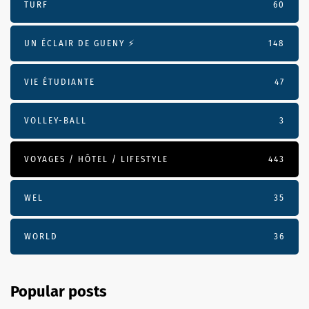
TURF
60
UN ÉCLAIR DE GUENY ⚡️
148
VIE ÉTUDIANTE
47
VOLLEY-BALL
3
VOYAGES / HÔTEL / LIFESTYLE
443
WEL
35
WORLD
36
Popular posts