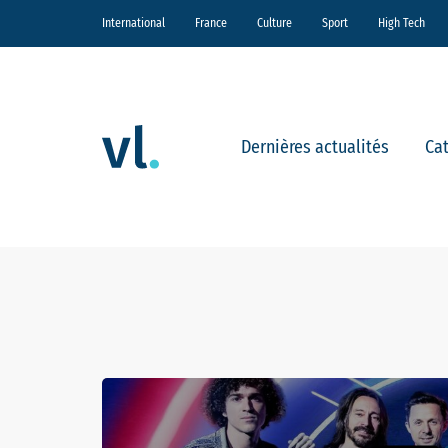
International
France
Culture
Sport
High Tech
Dernières actualités
Ca