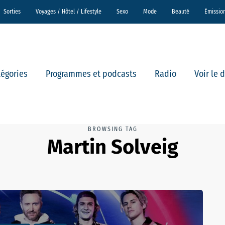
Sorties
Voyages / Hôtel / Lifestyle
Sexo
Mode
Beauté
Émissio
tégories
Programmes et podcasts
Radio
Voir le 
BROWSING TAG
Martin Solveig