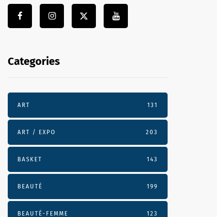
Categories
ART
131
ART / EXPO
203
BASKET
143
BEAUTÉ
199
BEAUTÉ-FEMME
123