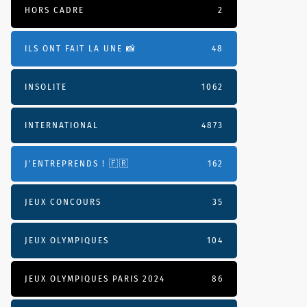
HORS CADRE
2
ILS ONT FAIT LA UNE 📸
48
INSOLITE
1062
INTERNATIONAL
4873
J'ENTREPRENDS ! 🇫🇷
162
JEUX CONCOURS
35
JEUX OLYMPIQUES
104
JEUX OLYMPIQUES PARIS 2024
86