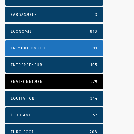
EARGASMEEK
3
ECONOMIE
818
EN MODE ON OFF
11
ENTREPRENEUR
105
ENVIRONNEMENT
279
EQUITATION
344
ÉTUDIANT
357
EURO FOOT
208