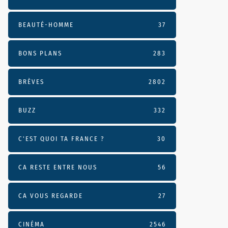
BEAUTÉ-HOMME
37
BONS PLANS
283
BRÈVES
2802
BUZZ
332
C'EST QUOI TA FRANCE ?
30
CA RESTE ENTRE NOUS
56
CA VOUS REGARDE
27
CINÉMA
2546