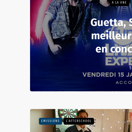
A LA UNE
Guetta, S
meilleur
en conce
5
EMISSIONS
L’AFTERSCHOOL