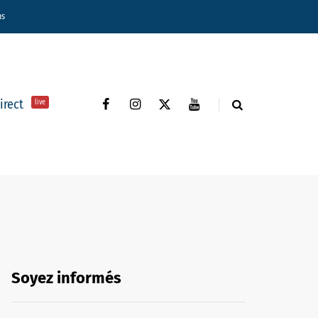
ns
direct
live
Soyez informés