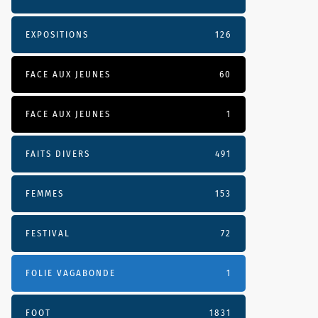
EXPOSITIONS
126
FACE AUX JEUNES
60
FACE AUX JEUNES
1
FAITS DIVERS
491
FEMMES
153
FESTIVAL
72
FOLIE VAGABONDE
1
FOOT
1831