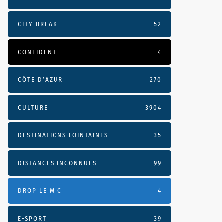
CITY-BREAK
52
CONFIDENT
4
CÔTE D’AZUR
270
CULTURE
3904
DESTINATIONS LOINTAINES
35
DISTANCES INCONNUES
99
DROP LE MIC
4
E-SPORT
39