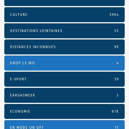
CULTURE
3904
DESTINATIONS LOINTAINES
35
DISTANCES INCONNUES
99
DROP LE MIC
4
E-SPORT
39
EARGASMEEK
3
ECONOMIE
818
EN MODE ON OFF
11