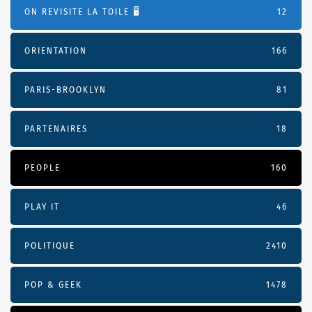
ON REVISITE LA TOILE 🖥️
12
ORIENTATION
166
PARIS-BROOKLYN
81
PARTENAIRES
18
PEOPLE
160
PLAY IT
46
POLITIQUE
2410
POP & GEEK
1478