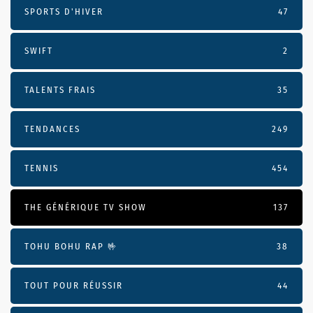
SPORTS D'HIVER
47
SWIFT
2
TALENTS FRAIS
35
TENDANCES
249
TENNIS
454
THE GÉNÉRIQUE TV SHOW
137
TOHU BOHU RAP 🤟
38
TOUT POUR RÉUSSIR
44