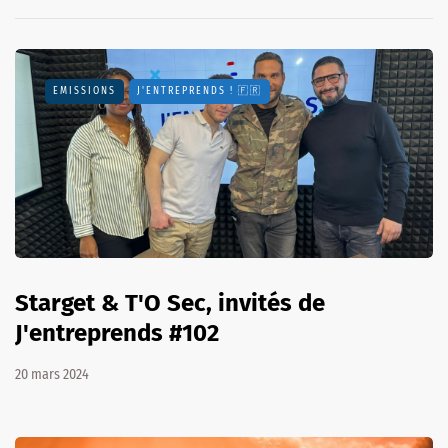
EMISSIONS
J'ENTREPRENDS ! 🇫🇷
Starget & T'O Sec, invités de
J'entreprends #102
20 mars 2024