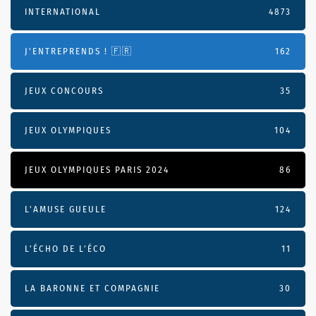
INTERNATIONAL
4873
J'ENTREPRENDS ! 🇫🇷
162
JEUX CONCOURS
35
JEUX OLYMPIQUES
104
JEUX OLYMPIQUES PARIS 2024
86
L'AMUSE GUEULE
124
L’ÉCHO DE L’ÉCO
11
LA BARONNE ET COMPAGNIE
30