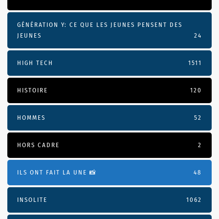
GÉNÉRATION Y: CE QUE LES JEUNES PENSENT DES
JEUNES
24
HIGH TECH
1511
HISTOIRE
120
HOMMES
52
HORS CADRE
2
ILS ONT FAIT LA UNE 📸
48
INSOLITE
1062