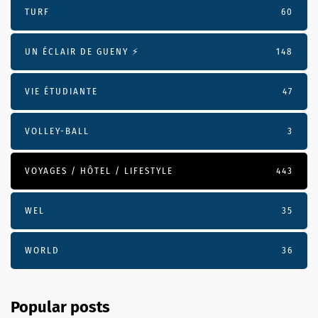
TURF
60
UN ÉCLAIR DE GUENY ⚡️
148
VIE ÉTUDIANTE
47
VOLLEY-BALL
3
VOYAGES / HÔTEL / LIFESTYLE
443
WEL
35
WORLD
36
Popular posts