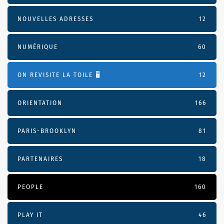
NOUVELLES ADRESSES
12
NUMÉRIQUE
60
ON REVISITE LA TOILE 🖥️
12
ORIENTATION
166
PARIS-BROOKLYN
81
PARTENAIRES
18
PEOPLE
160
PLAY IT
46