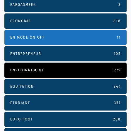
EARGASMEEK
3
ECONOMIE
818
EN MODE ON OFF
11
ENTREPRENEUR
105
ENVIRONNEMENT
279
EQUITATION
344
ÉTUDIANT
357
EURO FOOT
208