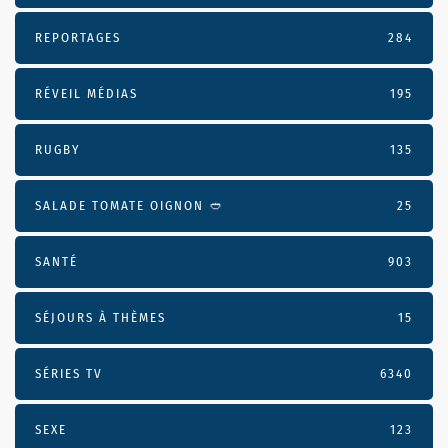
REPORTAGES
284
RÉVEIL MÉDIAS
195
RUGBY
135
SALADE TOMATE OIGNON 🥙
25
SANTÉ
903
SÉJOURS À THÈMES
15
SÉRIES TV
6340
SEXE
123