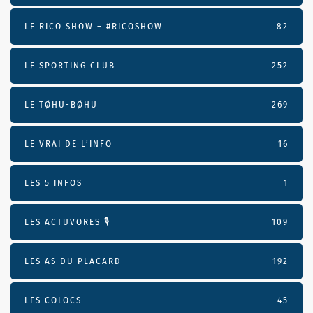
LE RICO SHOW – #RICOSHOW
82
LE SPORTING CLUB
252
LE TØHU-BØHU
269
LE VRAI DE L’INFO
16
LES 5 INFOS
1
LES ACTUVORES 🎙
109
LES AS DU PLACARD
192
LES COLOCS
45