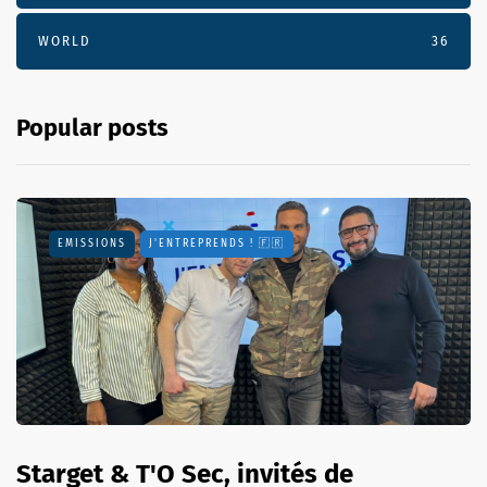
WORLD
36
Popular posts
EMISSIONS
J'ENTREPRENDS ! 🇫🇷
Starget & T'O Sec, invités de