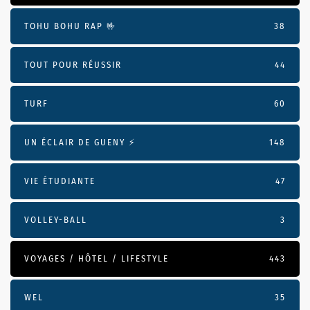
TOHU BOHU RAP 🤟
38
TOUT POUR RÉUSSIR
44
TURF
60
UN ÉCLAIR DE GUENY ⚡️
148
VIE ÉTUDIANTE
47
VOLLEY-BALL
3
VOYAGES / HÔTEL / LIFESTYLE
443
WEL
35