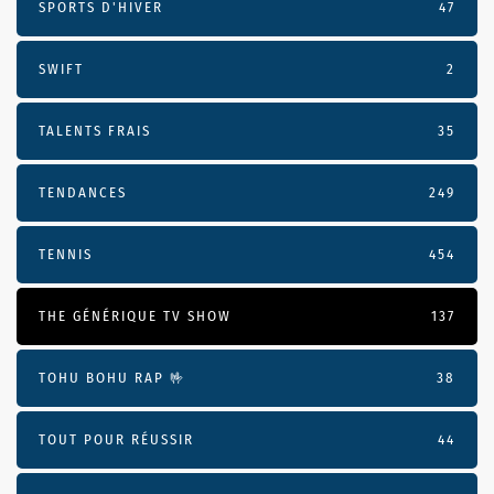
SPORTS D'HIVER
47
SWIFT
2
TALENTS FRAIS
35
TENDANCES
249
TENNIS
454
THE GÉNÉRIQUE TV SHOW
137
TOHU BOHU RAP 🤟
38
TOUT POUR RÉUSSIR
44