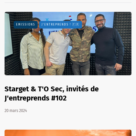
EMISSIONS
J'ENTREPRENDS ! 🇫🇷
Starget & T'O Sec, invités de
J'entreprends #102
20 mars 2024