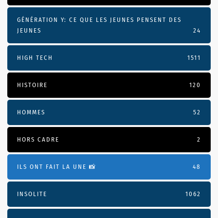
GÉNÉRATION Y: CE QUE LES JEUNES PENSENT DES
JEUNES
24
HIGH TECH
1511
HISTOIRE
120
HOMMES
52
HORS CADRE
2
ILS ONT FAIT LA UNE 📸
48
INSOLITE
1062