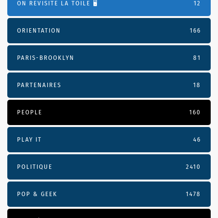
ON REVISITE LA TOILE 🖥️
12
ORIENTATION
166
PARIS-BROOKLYN
81
PARTENAIRES
18
PEOPLE
160
PLAY IT
46
POLITIQUE
2410
POP & GEEK
1478