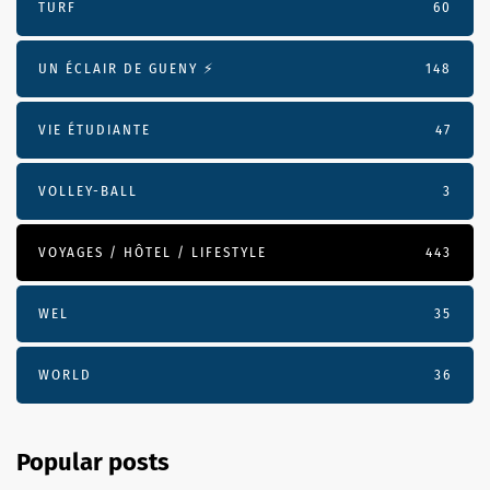
TURF
60
UN ÉCLAIR DE GUENY ⚡️
148
VIE ÉTUDIANTE
47
VOLLEY-BALL
3
VOYAGES / HÔTEL / LIFESTYLE
443
WEL
35
WORLD
36
Popular posts