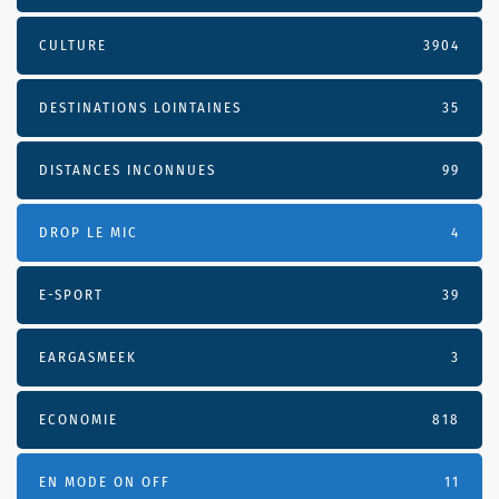
CULTURE
3904
DESTINATIONS LOINTAINES
35
DISTANCES INCONNUES
99
DROP LE MIC
4
E-SPORT
39
EARGASMEEK
3
ECONOMIE
818
EN MODE ON OFF
11