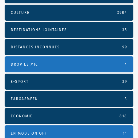
CULTURE
3904
DESTINATIONS LOINTAINES
35
DISTANCES INCONNUES
99
DROP LE MIC
4
E-SPORT
39
EARGASMEEK
3
ECONOMIE
818
EN MODE ON OFF
11