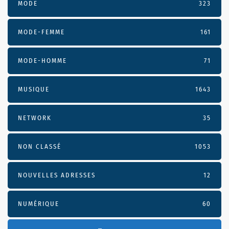
MODE
323
MODE-FEMME
161
MODE-HOMME
71
MUSIQUE
1643
NETWORK
35
NON CLASSÉ
1053
NOUVELLES ADRESSES
12
NUMÉRIQUE
60