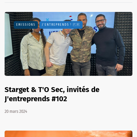
EMISSIONS
J'ENTREPRENDS ! 🇫🇷
Starget & T'O Sec, invités de
J'entreprends #102
20 mars 2024