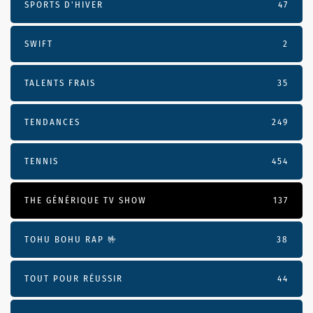
SPORTS D'HIVER
47
SWIFT
2
TALENTS FRAIS
35
TENDANCES
249
TENNIS
454
THE GÉNÉRIQUE TV SHOW
137
TOHU BOHU RAP 🤟
38
TOUT POUR RÉUSSIR
44