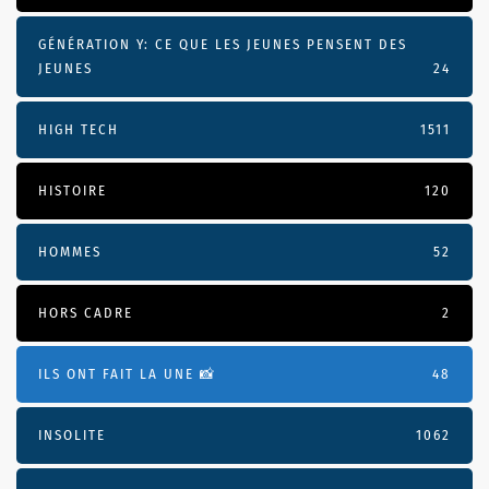
GÉNÉRATION Y: CE QUE LES JEUNES PENSENT DES
JEUNES
24
HIGH TECH
1511
HISTOIRE
120
HOMMES
52
HORS CADRE
2
ILS ONT FAIT LA UNE 📸
48
INSOLITE
1062