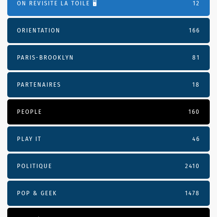
ON REVISITE LA TOILE 🖥️
12
ORIENTATION
166
PARIS-BROOKLYN
81
PARTENAIRES
18
PEOPLE
160
PLAY IT
46
POLITIQUE
2410
POP & GEEK
1478