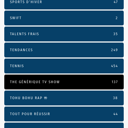
SPORTS D'HIVER
47
SWIFT
2
TALENTS FRAIS
35
TENDANCES
249
TENNIS
454
THE GÉNÉRIQUE TV SHOW
137
TOHU BOHU RAP 🤟
38
TOUT POUR RÉUSSIR
44