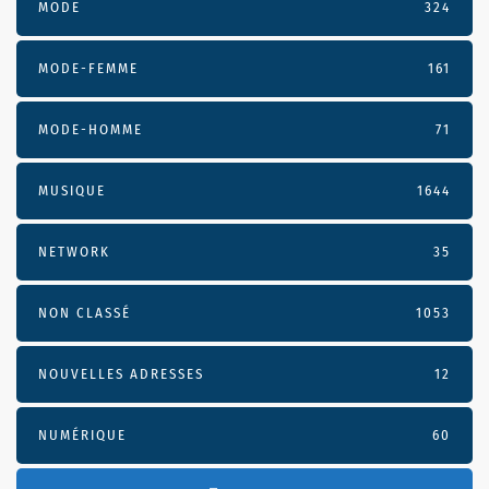
MODE
324
MODE-FEMME
161
MODE-HOMME
71
MUSIQUE
1644
NETWORK
35
NON CLASSÉ
1053
NOUVELLES ADRESSES
12
NUMÉRIQUE
60