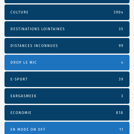
CULTURE
3904
DESTINATIONS LOINTAINES
35
DISTANCES INCONNUES
99
DROP LE MIC
4
E-SPORT
39
EARGASMEEK
3
ECONOMIE
818
EN MODE ON OFF
11