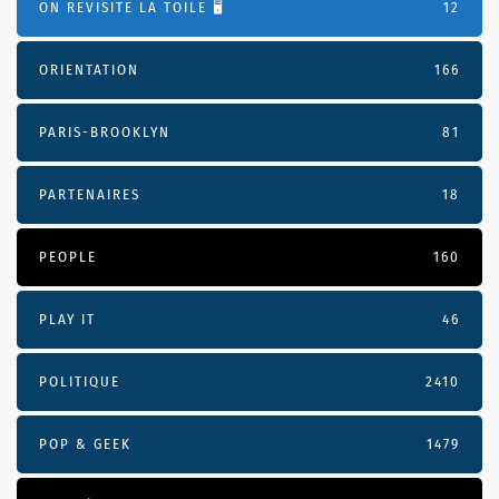
ON REVISITE LA TOILE 🖥️
12
ORIENTATION
166
PARIS-BROOKLYN
81
PARTENAIRES
18
PEOPLE
160
PLAY IT
46
POLITIQUE
2410
POP & GEEK
1479