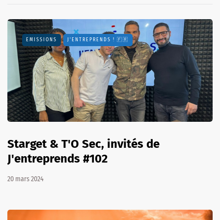
EMISSIONS
J'ENTREPRENDS ! 🇫🇷
Starget & T'O Sec, invités de
J'entreprends #102
20 mars 2024