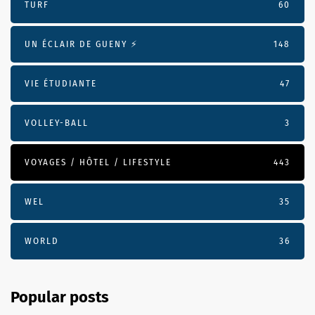
TURF
60
UN ÉCLAIR DE GUENY ⚡️
148
VIE ÉTUDIANTE
47
VOLLEY-BALL
3
VOYAGES / HÔTEL / LIFESTYLE
443
WEL
35
WORLD
36
Popular posts