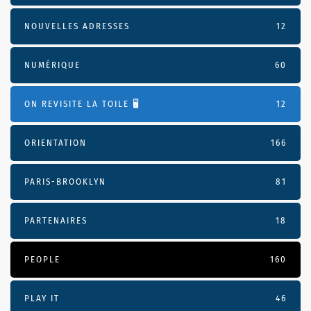
NOUVELLES ADRESSES
12
NUMÉRIQUE
60
ON REVISITE LA TOILE 🖥️
12
ORIENTATION
166
PARIS-BROOKLYN
81
PARTENAIRES
18
PEOPLE
160
PLAY IT
46