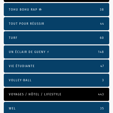
TOHU BOHU RAP 🤟
38
TOUT POUR RÉUSSIR
44
TURF
60
UN ÉCLAIR DE GUENY ⚡️
148
VIE ÉTUDIANTE
47
VOLLEY-BALL
3
VOYAGES / HÔTEL / LIFESTYLE
443
WEL
35