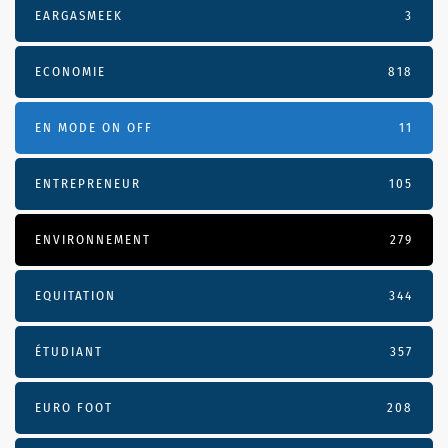
EARGASMEEK
3
ECONOMIE
818
EN MODE ON OFF
11
ENTREPRENEUR
105
ENVIRONNEMENT
279
EQUITATION
344
ÉTUDIANT
357
EURO FOOT
208