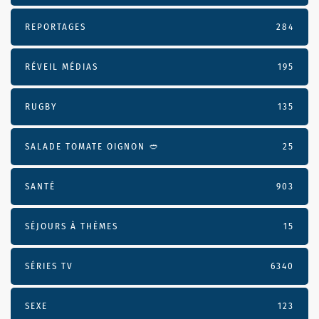
REPORTAGES
284
RÉVEIL MÉDIAS
195
RUGBY
135
SALADE TOMATE OIGNON 🥙
25
SANTÉ
903
SÉJOURS À THÈMES
15
SÉRIES TV
6340
SEXE
123