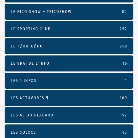
LE RICO SHOW – #RICOSHOW
82
LE SPORTING CLUB
252
LE TØHU-BØHU
269
LE VRAI DE L’INFO
16
LES 5 INFOS
1
LES ACTUVORES 🎙
109
LES AS DU PLACARD
192
LES COLOCS
45