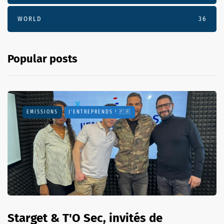
WORLD
36
Popular posts
EMISSIONS
J'ENTREPRENDS ! 🇫🇷
Starget & T'O Sec, invités de