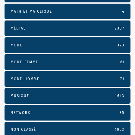
MATH ET MA CLIQUE
4
MÉDIAS
2387
MODE
323
MODE-FEMME
161
MODE-HOMME
71
MUSIQUE
1643
NETWORK
35
NON CLASSÉ
1053