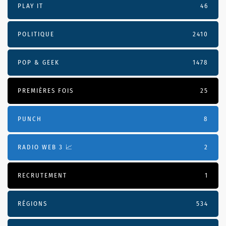
PLAY IT
46
POLITIQUE
2410
POP & GEEK
1478
PREMIÈRES FOIS
25
PUNCH
8
RADIO WEB 3 📈
2
RECRUTEMENT
1
RÉGIONS
534