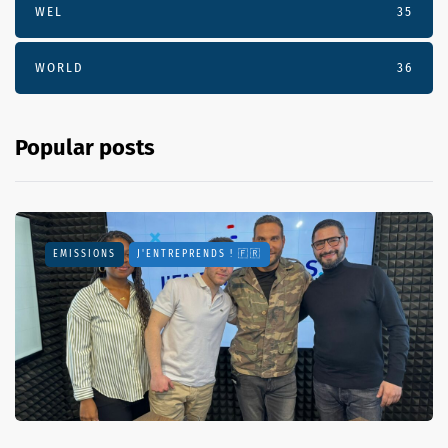
WEL
35
WORLD
36
Popular posts
EMISSIONS
J'ENTREPRENDS ! 🇫🇷