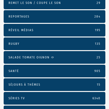
REMET LE SON / COUPE LE SON
29
REPORTAGES
284
RÉVEIL MÉDIAS
195
RUGBY
135
SALADE TOMATE OIGNON 🥙
25
SANTÉ
905
SÉJOURS À THÈMES
15
SÉRIES TV
6340