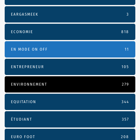
EARGASMEEK
3
ECONOMIE
818
EN MODE ON OFF
11
ENTREPRENEUR
105
ENVIRONNEMENT
279
EQUITATION
344
ÉTUDIANT
357
EURO FOOT
208