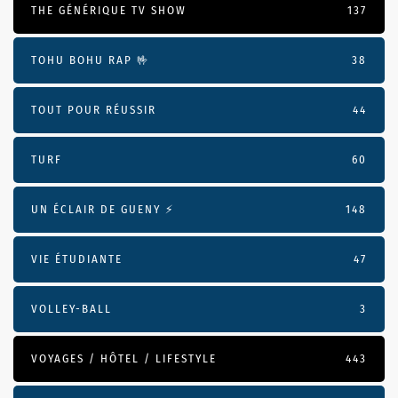
THE GÉNÉRIQUE TV SHOW
137
TOHU BOHU RAP 🤟
38
TOUT POUR RÉUSSIR
44
TURF
60
UN ÉCLAIR DE GUENY ⚡️
148
VIE ÉTUDIANTE
47
VOLLEY-BALL
3
VOYAGES / HÔTEL / LIFESTYLE
443