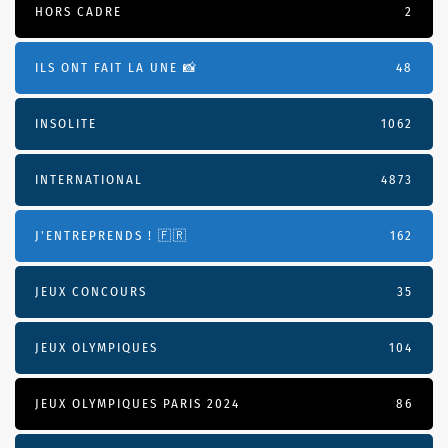
HORS CADRE
2
ILS ONT FAIT LA UNE 📸
48
INSOLITE
1062
INTERNATIONAL
4873
J'ENTREPRENDS ! 🇫🇷
162
JEUX CONCOURS
35
JEUX OLYMPIQUES
104
JEUX OLYMPIQUES PARIS 2024
86