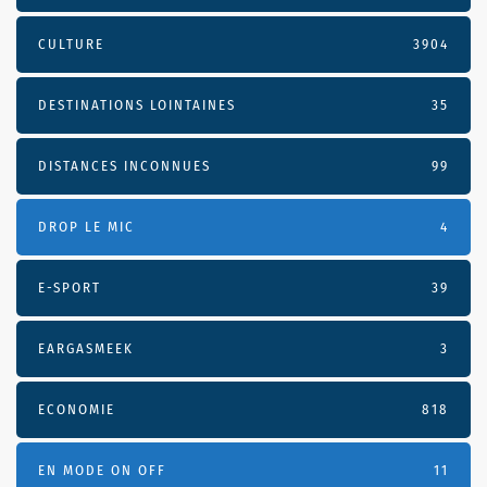
CULTURE
3904
DESTINATIONS LOINTAINES
35
DISTANCES INCONNUES
99
DROP LE MIC
4
E-SPORT
39
EARGASMEEK
3
ECONOMIE
818
EN MODE ON OFF
11