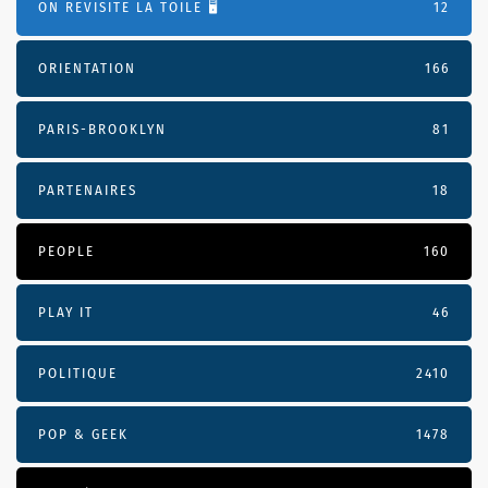
ON REVISITE LA TOILE 🖥️
12
ORIENTATION
166
PARIS-BROOKLYN
81
PARTENAIRES
18
PEOPLE
160
PLAY IT
46
POLITIQUE
2410
POP & GEEK
1478