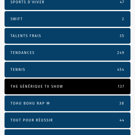
SPORTS D'HIVER
47
SWIFT
2
TALENTS FRAIS
35
TENDANCES
249
TENNIS
454
THE GÉNÉRIQUE TV SHOW
137
TOHU BOHU RAP 🤟
38
TOUT POUR RÉUSSIR
44