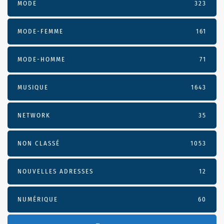
MODE
323
MODE-FEMME
161
MODE-HOMME
71
MUSIQUE
1643
NETWORK
35
NON CLASSÉ
1053
NOUVELLES ADRESSES
12
NUMÉRIQUE
60