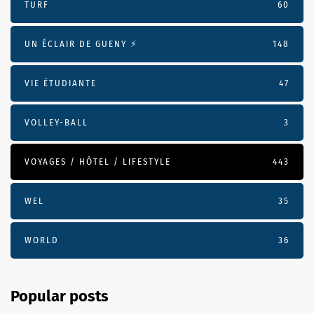
TURF
60
UN ÉCLAIR DE GUENY ⚡️
148
VIE ÉTUDIANTE
47
VOLLEY-BALL
3
VOYAGES / HÔTEL / LIFESTYLE
443
WEL
35
WORLD
36
Popular posts