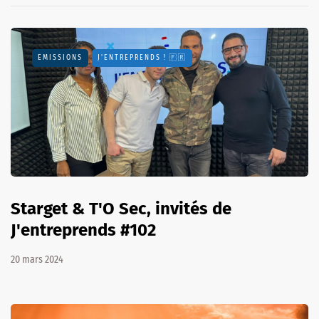
EMISSIONS
J'ENTREPRENDS ! 🇫🇷
Starget & T'O Sec, invités de
J'entreprends #102
20 mars 2024