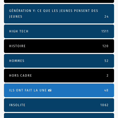
GÉNÉRATION Y: CE QUE LES JEUNES PENSENT DES
JEUNES
24
HIGH TECH
1511
HISTOIRE
120
HOMMES
52
HORS CADRE
2
ILS ONT FAIT LA UNE 📸
48
INSOLITE
1062