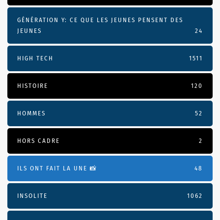
GÉNÉRATION Y: CE QUE LES JEUNES PENSENT DES
JEUNES
24
HIGH TECH
1511
HISTOIRE
120
HOMMES
52
HORS CADRE
2
ILS ONT FAIT LA UNE 📸
48
INSOLITE
1062