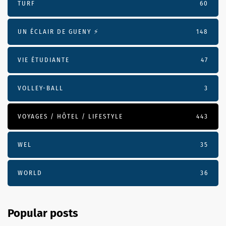
TURF
60
UN ÉCLAIR DE GUENY ⚡️
148
VIE ÉTUDIANTE
47
VOLLEY-BALL
3
VOYAGES / HÔTEL / LIFESTYLE
443
WEL
35
WORLD
36
Popular posts