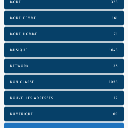
MODE
323
MODE-FEMME
161
MODE-HOMME
71
MUSIQUE
1643
NETWORK
35
NON CLASSÉ
1053
NOUVELLES ADRESSES
12
NUMÉRIQUE
60