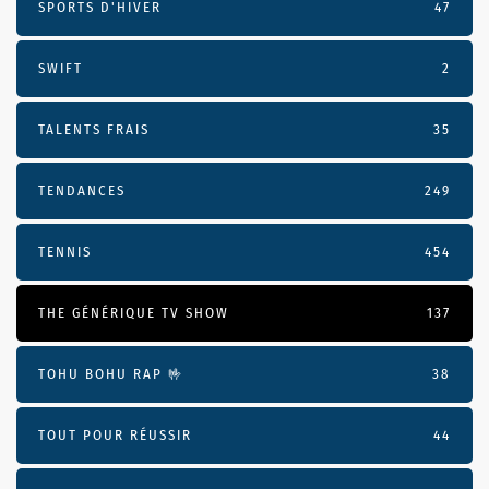
SPORTS D'HIVER
47
SWIFT
2
TALENTS FRAIS
35
TENDANCES
249
TENNIS
454
THE GÉNÉRIQUE TV SHOW
137
TOHU BOHU RAP 🤟
38
TOUT POUR RÉUSSIR
44