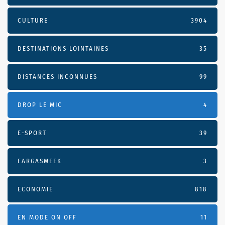
CULTURE
3904
DESTINATIONS LOINTAINES
35
DISTANCES INCONNUES
99
DROP LE MIC
4
E-SPORT
39
EARGASMEEK
3
ECONOMIE
818
EN MODE ON OFF
11