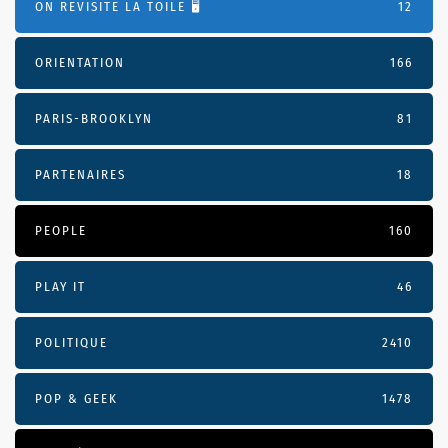
ON REVISITE LA TOILE 🖥️
12
ORIENTATION
166
PARIS-BROOKLYN
81
PARTENAIRES
18
PEOPLE
160
PLAY IT
46
POLITIQUE
2410
POP & GEEK
1478