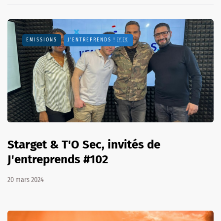
EMISSIONS
J'ENTREPRENDS ! 🇫🇷
Starget & T'O Sec, invités de
J'entreprends #102
20 mars 2024