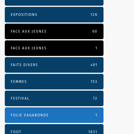
EXPOSITIONS
126
FACE AUX JEUNES
60
FACE AUX JEUNES
1
FAITS DIVERS
491
FEMMES
153
FESTIVAL
72
FOLIE VAGABONDE
1
FOOT
1831