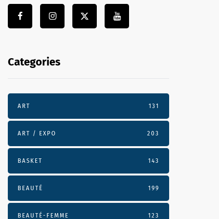
Categories
ART
131
ART / EXPO
203
BASKET
143
BEAUTÉ
199
BEAUTÉ-FEMME
123