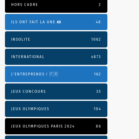
HORS CADRE
2
ILS ONT FAIT LA UNE 📸
48
INSOLITE
1062
INTERNATIONAL
4873
J'ENTREPRENDS ! 🇫🇷
162
JEUX CONCOURS
35
JEUX OLYMPIQUES
104
JEUX OLYMPIQUES PARIS 2024
86