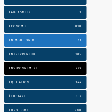
EARGASMEEK
3
ECONOMIE
818
EN MODE ON OFF
11
ENTREPRENEUR
105
ENVIRONNEMENT
279
EQUITATION
344
ÉTUDIANT
357
EURO FOOT
208