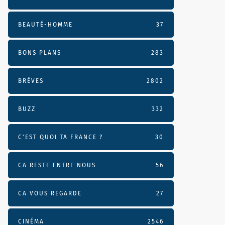
BEAUTÉ-HOMME
37
BONS PLANS
283
BRÈVES
2802
BUZZ
332
C'EST QUOI TA FRANCE ?
30
CA RESTE ENTRE NOUS
56
CA VOUS REGARDE
27
CINÉMA
2546