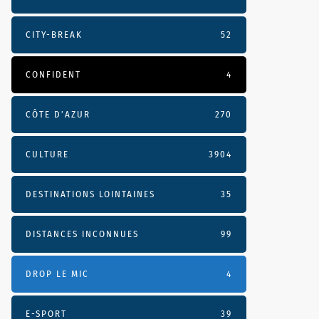
CITY-BREAK
52
CONFIDENT
4
CÔTE D’AZUR
270
CULTURE
3904
DESTINATIONS LOINTAINES
35
DISTANCES INCONNUES
99
DROP LE MIC
4
E-SPORT
39