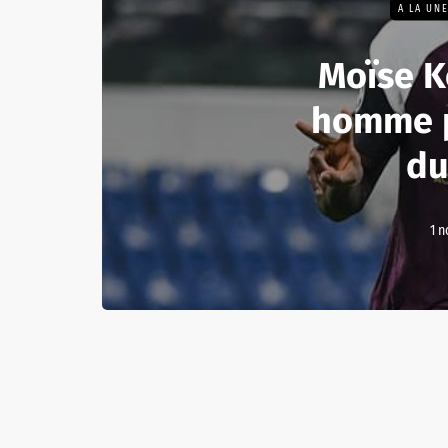
A LA UN
Moïse K
homme p
du
1 