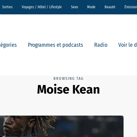
Sorties
Voyages / Hôtel / Lifestyle
Sexo
Mode
Beauté
Émissio
tégories
Programmes et podcasts
Radio
Voir le 
BROWSING TAG
Moise Kean