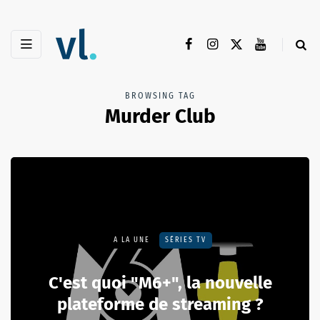
BROWSING TAG
Murder Club
A LA UNE
SÉRIES TV
C'est quoi "M6+", la nouvelle
plateforme de streaming ?