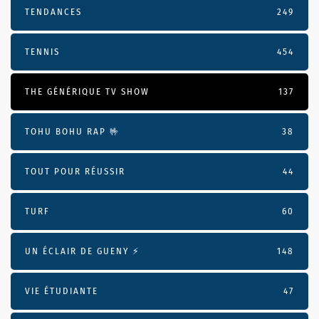
TENDANCES
249
TENNIS
454
THE GÉNÉRIQUE TV SHOW
137
TOHU BOHU RAP 🤟
38
TOUT POUR RÉUSSIR
44
TURF
60
UN ÉCLAIR DE GUENY ⚡️
148
VIE ÉTUDIANTE
47