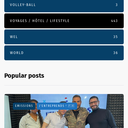
VOLLEY-BALL
3
VOYAGES / HÔTEL / LIFESTYLE
443
WEL
35
WORLD
36
Popular posts
EMISSIONS
J'ENTREPRENDS ! 🇫🇷