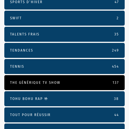
SPORTS D'HIVER
47
SWIFT
2
TALENTS FRAIS
35
TENDANCES
249
TENNIS
454
THE GÉNÉRIQUE TV SHOW
137
TOHU BOHU RAP 🤟
38
TOUT POUR RÉUSSIR
44