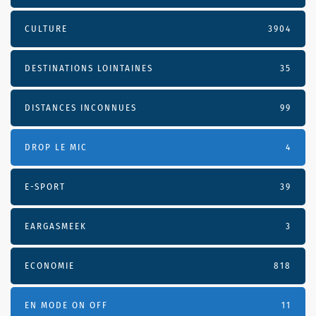
CULTURE
3904
DESTINATIONS LOINTAINES
35
DISTANCES INCONNUES
99
DROP LE MIC
4
E-SPORT
39
EARGASMEEK
3
ECONOMIE
818
EN MODE ON OFF
11