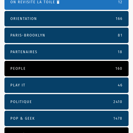
ON REVISITE LA TOILE 🖥️
12
ORIENTATION
166
PARIS-BROOKLYN
81
PARTENAIRES
18
PEOPLE
160
PLAY IT
46
POLITIQUE
2410
POP & GEEK
1478