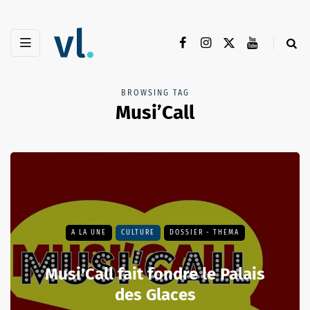
BROWSING TAG
Musi’Call
A LA UNE
CULTURE
DOSSIER - THEMA
Musi'Call fait fondre le Palais
des Glaces