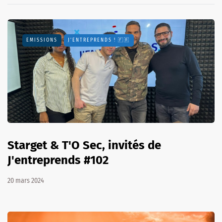
EMISSIONS
J'ENTREPRENDS ! 🇫🇷
Starget & T'O Sec, invités de
J'entreprends #102
20 mars 2024