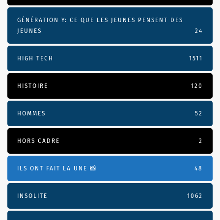
GÉNÉRATION Y: CE QUE LES JEUNES PENSENT DES
JEUNES
24
HIGH TECH
1511
HISTOIRE
120
HOMMES
52
HORS CADRE
2
ILS ONT FAIT LA UNE 📸
48
INSOLITE
1062