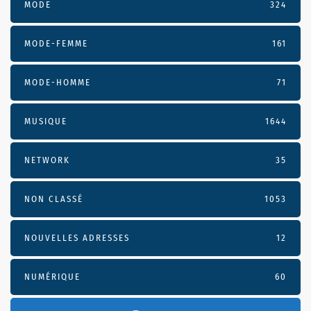
MODE
324
MODE-FEMME
161
MODE-HOMME
71
MUSIQUE
1644
NETWORK
35
NON CLASSÉ
1053
NOUVELLES ADRESSES
12
NUMÉRIQUE
60