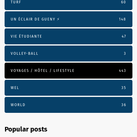
TURF
60
UN ÉCLAIR DE GUENY ⚡️
148
VIE ÉTUDIANTE
47
VOLLEY-BALL
3
VOYAGES / HÔTEL / LIFESTYLE
443
WEL
35
WORLD
36
Popular posts