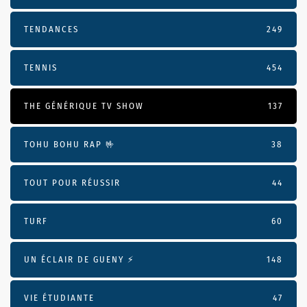
TENDANCES
249
TENNIS
454
THE GÉNÉRIQUE TV SHOW
137
TOHU BOHU RAP 🤟
38
TOUT POUR RÉUSSIR
44
TURF
60
UN ÉCLAIR DE GUENY ⚡️
148
VIE ÉTUDIANTE
47