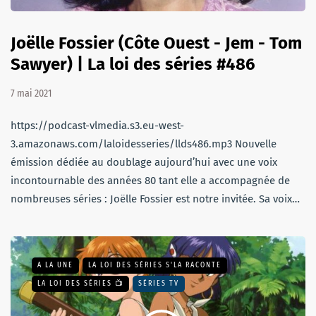
Joëlle Fossier (Côte Ouest - Jem - Tom
Sawyer) | La loi des séries #486
7 mai 2021
https://podcast-vlmedia.s3.eu-west-
3.amazonaws.com/laloidesseries/llds486.mp3 Nouvelle
émission dédiée au doublage aujourd’hui avec une voix
incontournable des années 80 tant elle a accompagnée de
nombreuses séries : Joëlle Fossier est notre invitée. Sa voix…
A LA UNE
LA LOI DES SÉRIES S'LA RACONTE
LA LOI DES SÉRIES 📺
SÉRIES TV