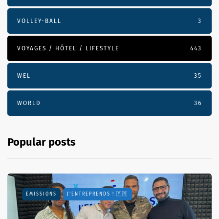
VOLLEY-BALL
3
VOYAGES / HÔTEL / LIFESTYLE
443
WEL
35
WORLD
36
Popular posts
EMISSIONS
J'ENTREPRENDS ! 🇫🇷