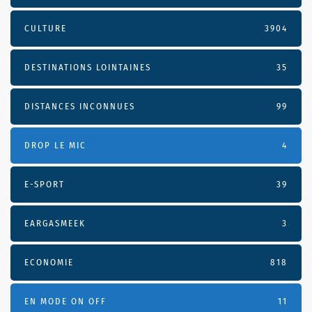
CULTURE
3904
DESTINATIONS LOINTAINES
35
DISTANCES INCONNUES
99
DROP LE MIC
4
E-SPORT
39
EARGASMEEK
3
ECONOMIE
818
EN MODE ON OFF
11