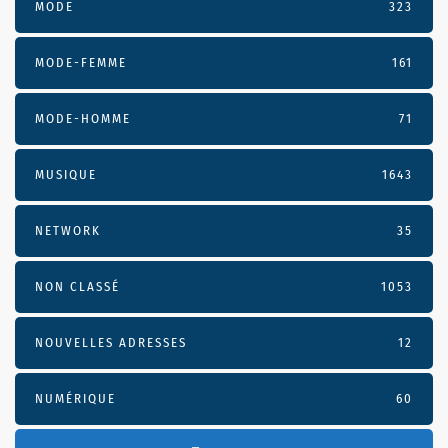
MODE
323
MODE-FEMME
161
MODE-HOMME
71
MUSIQUE
1643
NETWORK
35
NON CLASSÉ
1053
NOUVELLES ADRESSES
12
NUMÉRIQUE
60