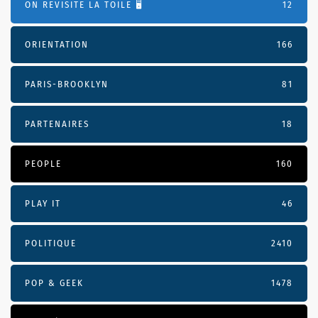
ON REVISITE LA TOILE 🖥️
12
ORIENTATION
166
PARIS-BROOKLYN
81
PARTENAIRES
18
PEOPLE
160
PLAY IT
46
POLITIQUE
2410
POP & GEEK
1478