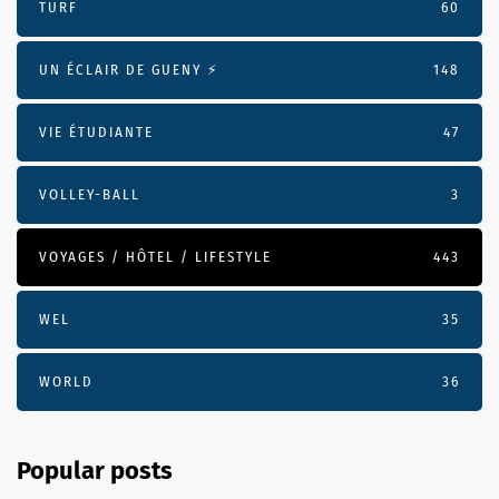
TURF
60
UN ÉCLAIR DE GUENY ⚡️
148
VIE ÉTUDIANTE
47
VOLLEY-BALL
3
VOYAGES / HÔTEL / LIFESTYLE
443
WEL
35
WORLD
36
Popular posts