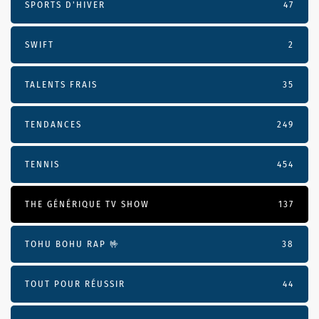
SPORTS D'HIVER
47
SWIFT
2
TALENTS FRAIS
35
TENDANCES
249
TENNIS
454
THE GÉNÉRIQUE TV SHOW
137
TOHU BOHU RAP 🤟
38
TOUT POUR RÉUSSIR
44