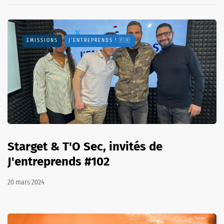
EMISSIONS
J'ENTREPRENDS ! 🇫🇷
Starget & T'O Sec, invités de
J'entreprends #102
20 mars 2024