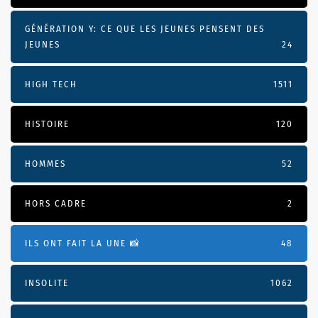
GÉNÉRATION Y: CE QUE LES JEUNES PENSENT DES
JEUNES
24
HIGH TECH
1511
HISTOIRE
120
HOMMES
52
HORS CADRE
2
ILS ONT FAIT LA UNE 📸
48
INSOLITE
1062