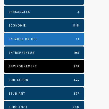
EARGASMEEK
3
ECONOMIE
818
EN MODE ON OFF
11
ENTREPRENEUR
105
ENVIRONNEMENT
279
EQUITATION
344
ÉTUDIANT
357
EURO FOOT
208