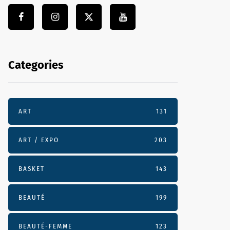
Categories
ART
131
ART / EXPO
203
BASKET
143
BEAUTÉ
199
BEAUTÉ-FEMME
123