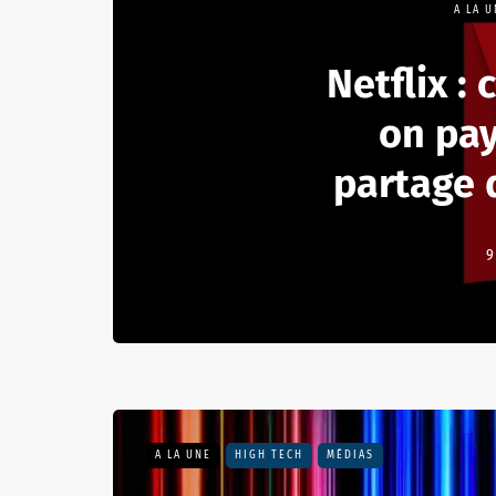
A LA 
Netflix :
on pay
partage 
9
A LA UNE
HIGH TECH
MÉDIAS