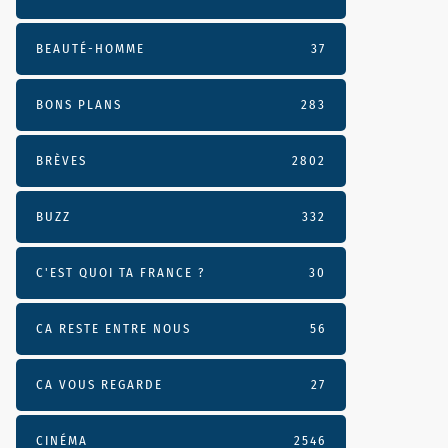
BEAUTÉ-HOMME
37
BONS PLANS
283
BRÈVES
2802
BUZZ
332
C'EST QUOI TA FRANCE ?
30
CA RESTE ENTRE NOUS
56
CA VOUS REGARDE
27
CINÉMA
2546