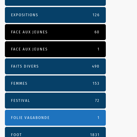
EXPOSITIONS
126
FACE AUX JEUNES
60
FACE AUX JEUNES
1
FAITS DIVERS
490
FEMMES
153
FESTIVAL
72
FOLIE VAGABONDE
1
FOOT
1831