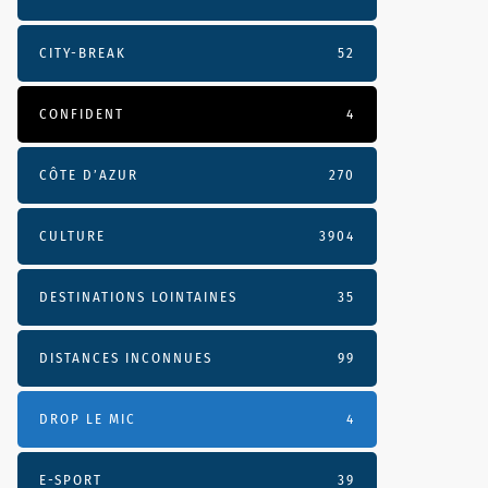
CITY-BREAK
52
CONFIDENT
4
CÔTE D’AZUR
270
CULTURE
3904
DESTINATIONS LOINTAINES
35
DISTANCES INCONNUES
99
DROP LE MIC
4
E-SPORT
39