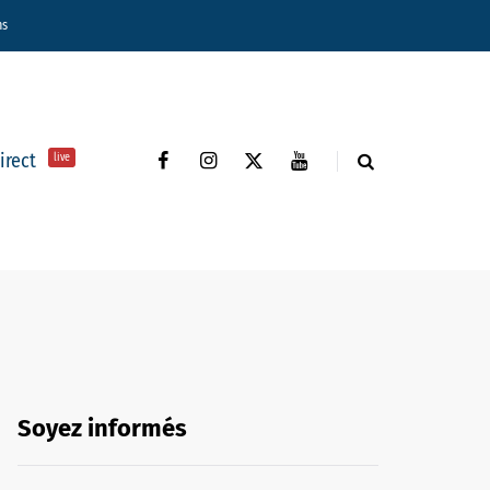
ns
direct
live
Soyez informés