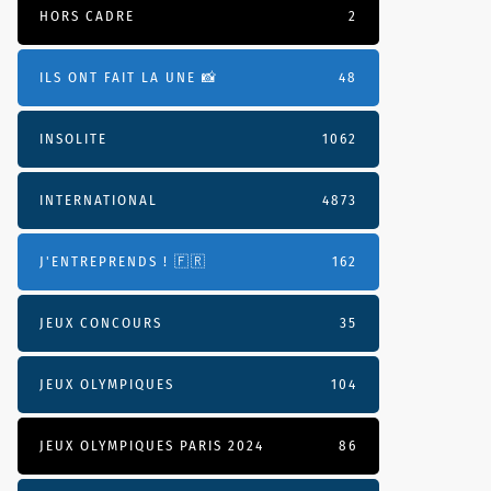
HORS CADRE
2
ILS ONT FAIT LA UNE 📸
48
INSOLITE
1062
INTERNATIONAL
4873
J'ENTREPRENDS ! 🇫🇷
162
JEUX CONCOURS
35
JEUX OLYMPIQUES
104
JEUX OLYMPIQUES PARIS 2024
86