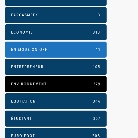
EARGASMEEK
3
ECONOMIE
818
EN MODE ON OFF
11
ENTREPRENEUR
105
ENVIRONNEMENT
279
EQUITATION
344
ÉTUDIANT
357
EURO FOOT
208