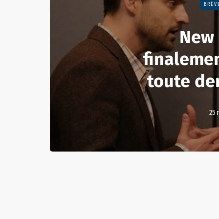
BRÈV
New 
finalemen
toute de
25 