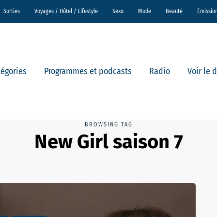
Sorties
Voyages / Hôtel / Lifestyle
Sexo
Mode
Beauté
Émissio
tégories
Programmes et podcasts
Radio
Voir le 
BROWSING TAG
New Girl saison 7