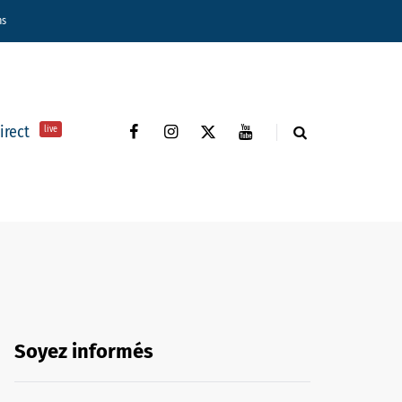
ns
direct
live
Soyez informés