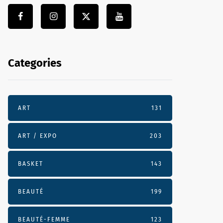
Categories
ART
131
ART / EXPO
203
BASKET
143
BEAUTÉ
199
BEAUTÉ-FEMME
123