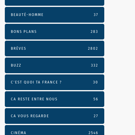
BEAUTÉ-HOMME
37
BONS PLANS
283
BRÈVES
2802
BUZZ
332
C'EST QUOI TA FRANCE ?
30
CA RESTE ENTRE NOUS
56
CA VOUS REGARDE
27
CINÉMA
2546