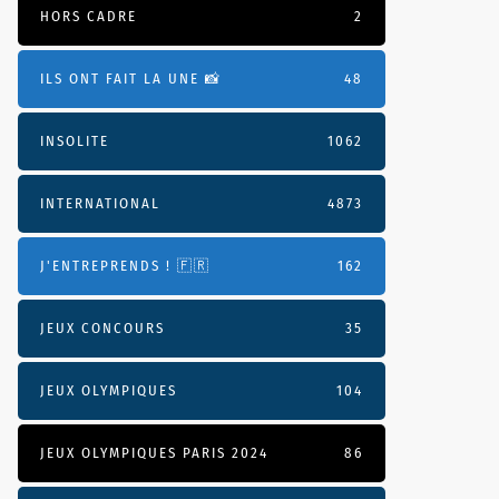
HORS CADRE
2
ILS ONT FAIT LA UNE 📸
48
INSOLITE
1062
INTERNATIONAL
4873
J'ENTREPRENDS ! 🇫🇷
162
JEUX CONCOURS
35
JEUX OLYMPIQUES
104
JEUX OLYMPIQUES PARIS 2024
86