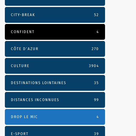
CITY-BREAK
52
CONFIDENT
4
CÔTE D’AZUR
270
CULTURE
3904
DESTINATIONS LOINTAINES
35
DISTANCES INCONNUES
99
DROP LE MIC
4
E-SPORT
39