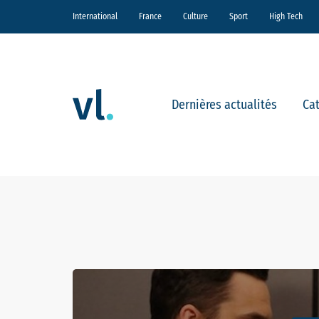
International
France
Culture
Sport
High Tech
Dernières actualités
Ca