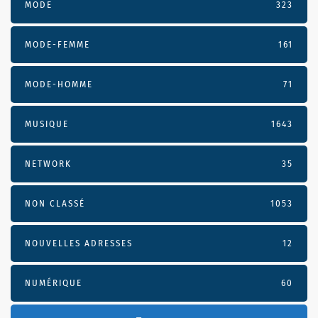
MODE
323
MODE-FEMME
161
MODE-HOMME
71
MUSIQUE
1643
NETWORK
35
NON CLASSÉ
1053
NOUVELLES ADRESSES
12
NUMÉRIQUE
60