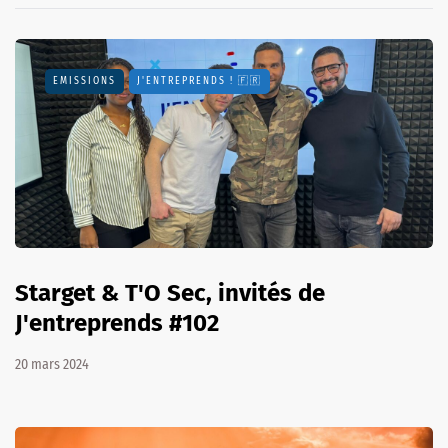
EMISSIONS
J'ENTREPRENDS ! 🇫🇷
Starget & T'O Sec, invités de
J'entreprends #102
20 mars 2024