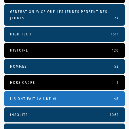
GÉNÉRATION Y: CE QUE LES JEUNES PENSENT DES
JEUNES
24
HIGH TECH
1511
HISTOIRE
120
HOMMES
52
HORS CADRE
2
ILS ONT FAIT LA UNE 📸
48
INSOLITE
1062