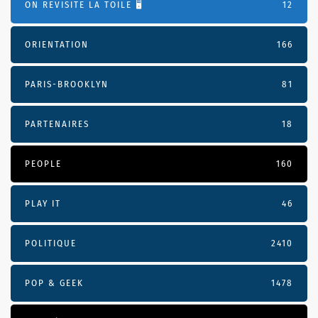
ON REVISITE LA TOILE 🖥️
12
ORIENTATION
166
PARIS-BROOKLYN
81
PARTENAIRES
18
PEOPLE
160
PLAY IT
46
POLITIQUE
2410
POP & GEEK
1478