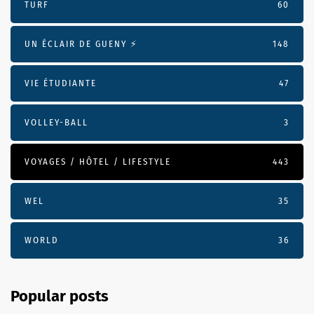
TURF
60
UN ÉCLAIR DE GUENY ⚡️
148
VIE ÉTUDIANTE
47
VOLLEY-BALL
3
VOYAGES / HÔTEL / LIFESTYLE
443
WEL
35
WORLD
36
Popular posts