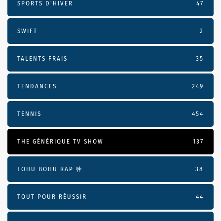
SPORTS D'HIVER
47
SWIFT
2
TALENTS FRAIS
35
TENDANCES
249
TENNIS
454
THE GÉNÉRIQUE TV SHOW
137
TOHU BOHU RAP 🤟
38
TOUT POUR RÉUSSIR
44