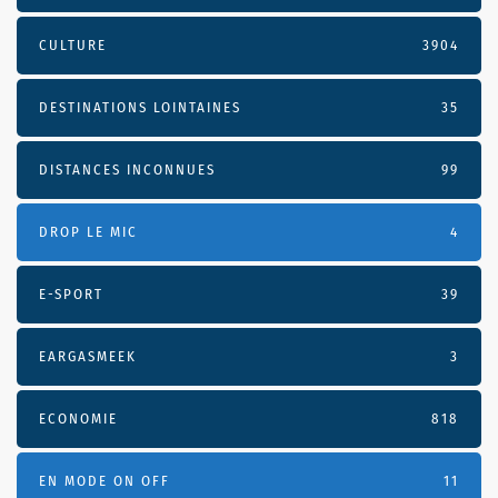
CULTURE
3904
DESTINATIONS LOINTAINES
35
DISTANCES INCONNUES
99
DROP LE MIC
4
E-SPORT
39
EARGASMEEK
3
ECONOMIE
818
EN MODE ON OFF
11