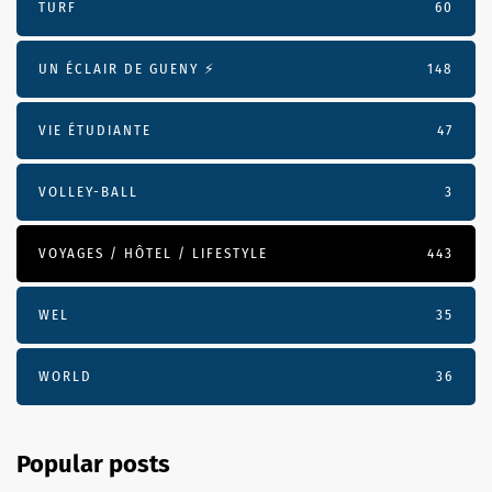
TURF
60
UN ÉCLAIR DE GUENY ⚡️
148
VIE ÉTUDIANTE
47
VOLLEY-BALL
3
VOYAGES / HÔTEL / LIFESTYLE
443
WEL
35
WORLD
36
Popular posts