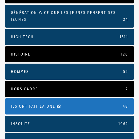
GÉNÉRATION Y: CE QUE LES JEUNES PENSENT DES
JEUNES
24
HIGH TECH
1511
HISTOIRE
120
HOMMES
52
HORS CADRE
2
ILS ONT FAIT LA UNE 📸
48
INSOLITE
1062