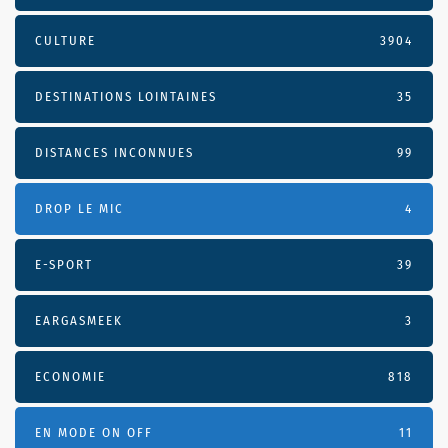
CULTURE
3904
DESTINATIONS LOINTAINES
35
DISTANCES INCONNUES
99
DROP LE MIC
4
E-SPORT
39
EARGASMEEK
3
ECONOMIE
818
EN MODE ON OFF
11