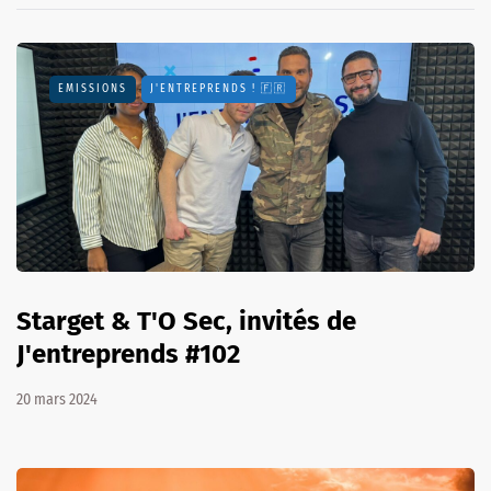
EMISSIONS
J'ENTREPRENDS ! 🇫🇷
Starget & T'O Sec, invités de
J'entreprends #102
20 mars 2024