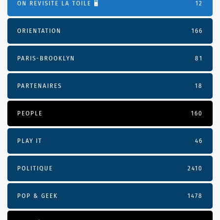
ON REVISITE LA TOILE 🖥️
12
ORIENTATION
166
PARIS-BROOKLYN
81
PARTENAIRES
18
PEOPLE
160
PLAY IT
46
POLITIQUE
2410
POP & GEEK
1478