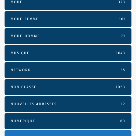
MODE
323
MODE-FEMME
161
MODE-HOMME
71
MUSIQUE
1643
NETWORK
35
NON CLASSÉ
1053
NOUVELLES ADRESSES
12
NUMÉRIQUE
60