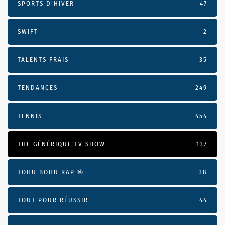
SPORTS D'HIVER
47
SWIFT
2
TALENTS FRAIS
35
TENDANCES
249
TENNIS
454
THE GÉNÉRIQUE TV SHOW
137
TOHU BOHU RAP 🤟
38
TOUT POUR RÉUSSIR
44