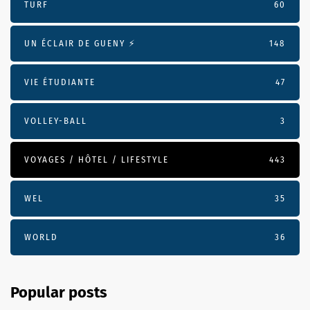
TURF
60
UN ÉCLAIR DE GUENY ⚡️
148
VIE ÉTUDIANTE
47
VOLLEY-BALL
3
VOYAGES / HÔTEL / LIFESTYLE
443
WEL
35
WORLD
36
Popular posts