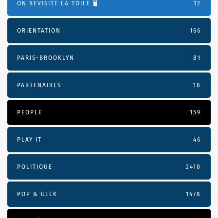
ON REVISITE LA TOILE 🖥️
12
ORIENTATION
166
PARIS-BROOKLYN
81
PARTENAIRES
18
PEOPLE
159
PLAY IT
46
POLITIQUE
2410
POP & GEEK
1478