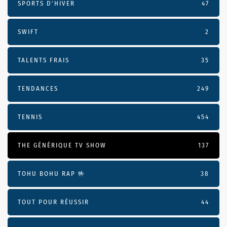
SPORTS D'HIVER
47
SWIFT
2
TALENTS FRAIS
35
TENDANCES
249
TENNIS
454
THE GÉNÉRIQUE TV SHOW
137
TOHU BOHU RAP 🤟
38
TOUT POUR RÉUSSIR
44