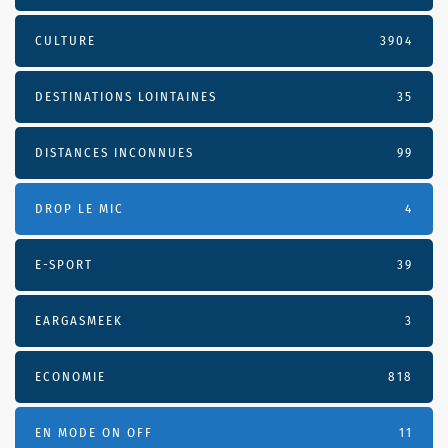
CULTURE
3904
DESTINATIONS LOINTAINES
35
DISTANCES INCONNUES
99
DROP LE MIC
4
E-SPORT
39
EARGASMEEK
3
ECONOMIE
818
EN MODE ON OFF
11