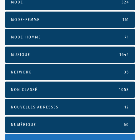
MODE
324
MODE-FEMME
161
MODE-HOMME
71
MUSIQUE
1644
NETWORK
35
NON CLASSÉ
1053
NOUVELLES ADRESSES
12
NUMÉRIQUE
60