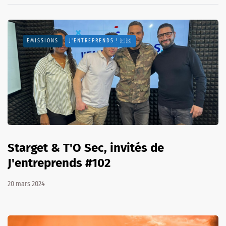
EMISSIONS
J'ENTREPRENDS ! 🇫🇷
Starget & T'O Sec, invités de
J'entreprends #102
20 mars 2024