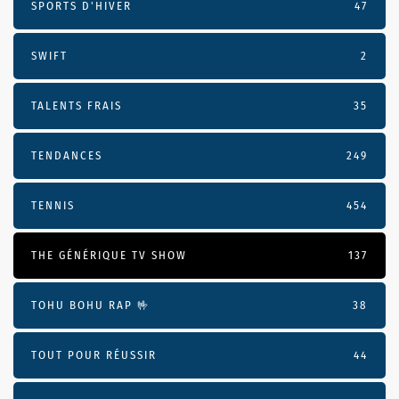
SPORTS D'HIVER
47
SWIFT
2
TALENTS FRAIS
35
TENDANCES
249
TENNIS
454
THE GÉNÉRIQUE TV SHOW
137
TOHU BOHU RAP 🤟
38
TOUT POUR RÉUSSIR
44