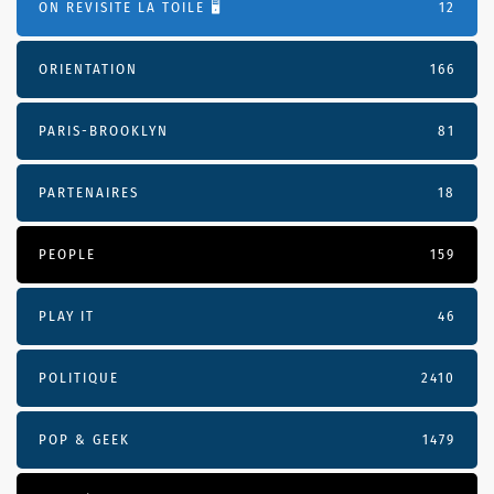
ON REVISITE LA TOILE 🖥️
12
ORIENTATION
166
PARIS-BROOKLYN
81
PARTENAIRES
18
PEOPLE
159
PLAY IT
46
POLITIQUE
2410
POP & GEEK
1479