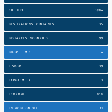
CULTURE
3904
DESTINATIONS LOINTAINES
35
DISTANCES INCONNUES
99
DROP LE MIC
4
E-SPORT
39
EARGASMEEK
3
ECONOMIE
818
EN MODE ON OFF
11