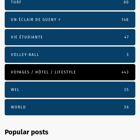
TURF
60
UN ÉCLAIR DE GUENY ⚡️
148
VIE ÉTUDIANTE
47
VOLLEY-BALL
3
VOYAGES / HÔTEL / LIFESTYLE
443
WEL
35
WORLD
36
Popular posts