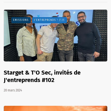
EMISSIONS
J'ENTREPRENDS ! 🇫🇷
Starget & T'O Sec, invités de
J'entreprends #102
20 mars 2024