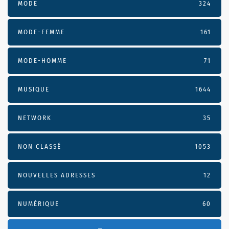
MODE
324
MODE-FEMME
161
MODE-HOMME
71
MUSIQUE
1644
NETWORK
35
NON CLASSÉ
1053
NOUVELLES ADRESSES
12
NUMÉRIQUE
60