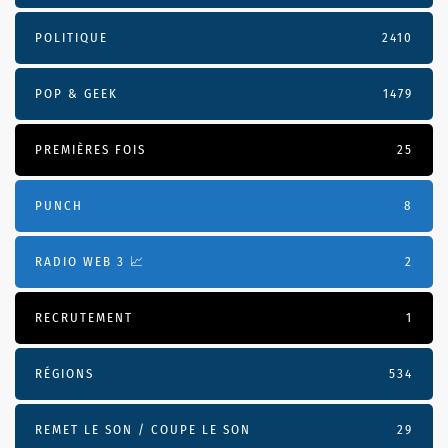
POLITIQUE
2410
POP & GEEK
1479
PREMIÈRES FOIS
25
PUNCH
8
RADIO WEB 3 📈
2
RECRUTEMENT
1
RÉGIONS
534
REMET LE SON / COUPE LE SON
29