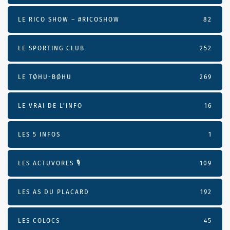
LE RICO SHOW – #RICOSHOW
82
LE SPORTING CLUB
252
LE TØHU-BØHU
269
LE VRAI DE L’INFO
16
LES 5 INFOS
1
LES ACTUVORES 🎙
109
LES AS DU PLACARD
192
LES COLOCS
45