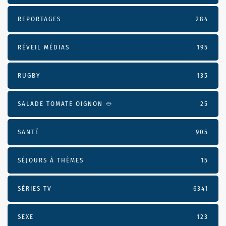
REPORTAGES
284
RÉVEIL MÉDIAS
195
RUGBY
135
SALADE TOMATE OIGNON 🥙
25
SANTÉ
905
SÉJOURS À THÈMES
15
SÉRIES TV
6341
SEXE
123