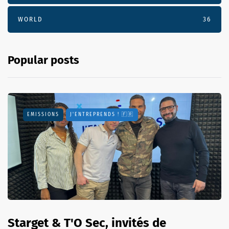
WORLD
36
Popular posts
EMISSIONS
J'ENTREPRENDS ! 🇫🇷
Starget & T'O Sec, invités de