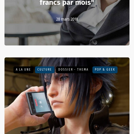
francs par mois"
28 mars 2018
A LA UNE
CULTURE
DOSSIER - THEMA
POP & GEEK