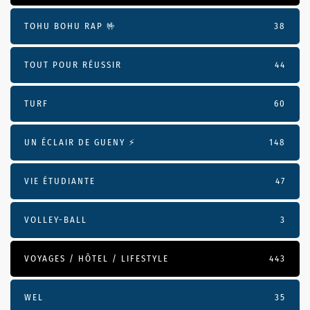
TOHU BOHU RAP 🤟
38
TOUT POUR RÉUSSIR
44
TURF
60
UN ÉCLAIR DE GUENY ⚡️
148
VIE ÉTUDIANTE
47
VOLLEY-BALL
3
VOYAGES / HÔTEL / LIFESTYLE
443
WEL
35