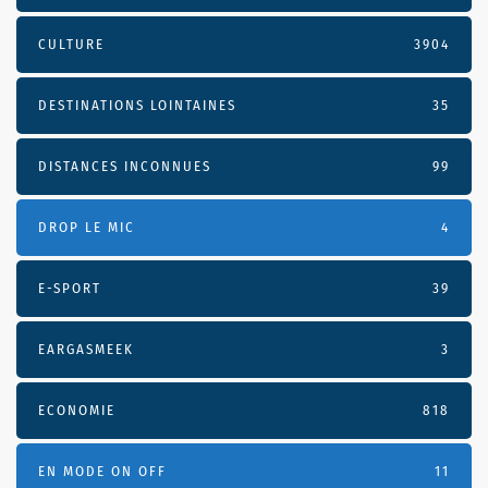
CULTURE
3904
DESTINATIONS LOINTAINES
35
DISTANCES INCONNUES
99
DROP LE MIC
4
E-SPORT
39
EARGASMEEK
3
ECONOMIE
818
EN MODE ON OFF
11