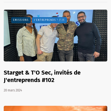
EMISSIONS
J'ENTREPRENDS ! 🇫🇷
Starget & T'O Sec, invités de
J'entreprends #102
20 mars 2024