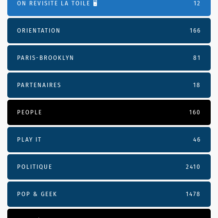
ON REVISITE LA TOILE 🖥️
12
ORIENTATION
166
PARIS-BROOKLYN
81
PARTENAIRES
18
PEOPLE
160
PLAY IT
46
POLITIQUE
2410
POP & GEEK
1478