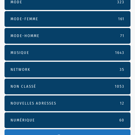
MODE
323
MODE-FEMME
161
MODE-HOMME
71
MUSIQUE
1643
NETWORK
35
NON CLASSÉ
1053
NOUVELLES ADRESSES
12
NUMÉRIQUE
60