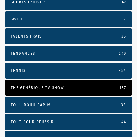
SPORTS D'HIVER
47
SWIFT
2
TALENTS FRAIS
35
TENDANCES
249
TENNIS
454
THE GÉNÉRIQUE TV SHOW
137
TOHU BOHU RAP 🤟
38
TOUT POUR RÉUSSIR
44