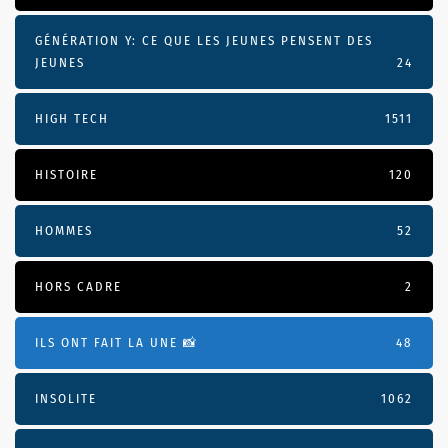
GÉNÉRATION Y: CE QUE LES JEUNES PENSENT DES
JEUNES
24
HIGH TECH
1511
HISTOIRE
120
HOMMES
52
HORS CADRE
2
ILS ONT FAIT LA UNE 📸
48
INSOLITE
1062