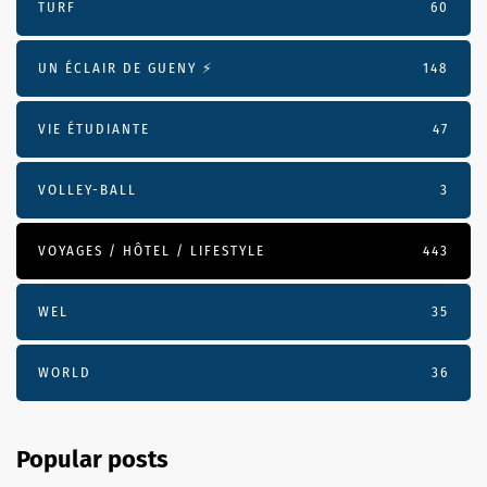
TURF
60
UN ÉCLAIR DE GUENY ⚡️
148
VIE ÉTUDIANTE
47
VOLLEY-BALL
3
VOYAGES / HÔTEL / LIFESTYLE
443
WEL
35
WORLD
36
Popular posts