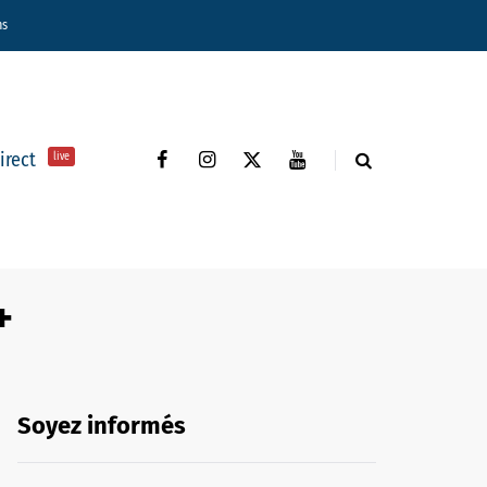
ns
direct
live
+
Soyez informés