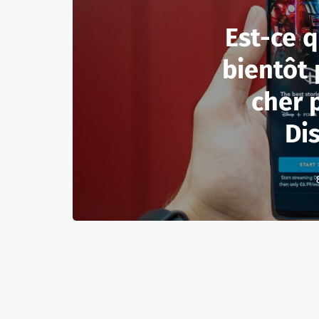
Est-ce 
bientôt
cher 
Di