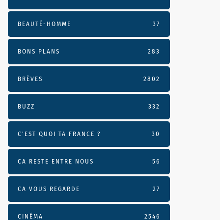
BEAUTÉ-HOMME
37
BONS PLANS
283
BRÈVES
2802
BUZZ
332
C'EST QUOI TA FRANCE ?
30
CA RESTE ENTRE NOUS
56
CA VOUS REGARDE
27
CINÉMA
2546