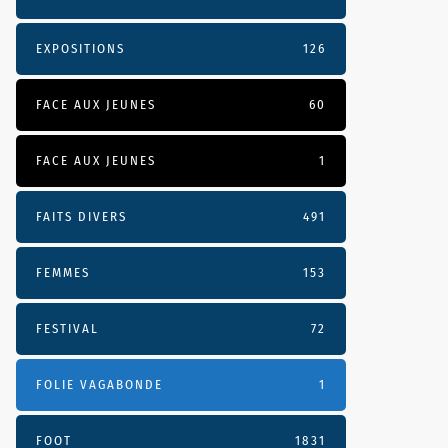
EXPOSITIONS
126
FACE AUX JEUNES
60
FACE AUX JEUNES
1
FAITS DIVERS
491
FEMMES
153
FESTIVAL
72
FOLIE VAGABONDE
1
FOOT
1831