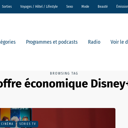
Sorties
Voyages / Hôtel / Lifestyle
Sexo
Mode
Beauté
Émissio
tégories
Programmes et podcasts
Radio
Voir le 
BROWSING TAG
offre économique Disney
CINÉMA
SÉRIES TV