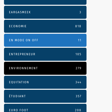
EARGASMEEK
3
ECONOMIE
818
EN MODE ON OFF
11
ENTREPRENEUR
105
ENVIRONNEMENT
279
EQUITATION
344
ÉTUDIANT
357
EURO FOOT
208