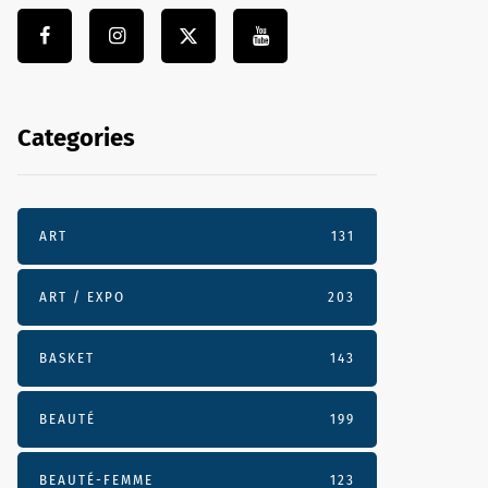
Categories
ART
131
ART / EXPO
203
BASKET
143
BEAUTÉ
199
BEAUTÉ-FEMME
123