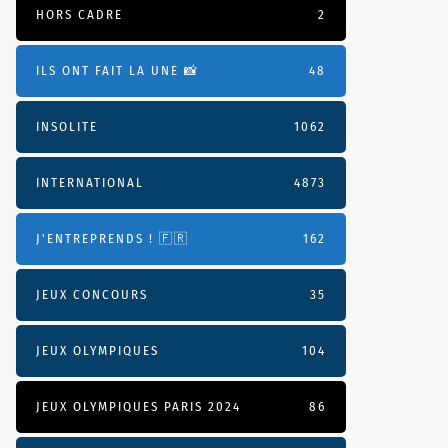
HORS CADRE
2
ILS ONT FAIT LA UNE 📸
48
INSOLITE
1062
INTERNATIONAL
4873
J'ENTREPRENDS ! 🇫🇷
162
JEUX CONCOURS
35
JEUX OLYMPIQUES
104
JEUX OLYMPIQUES PARIS 2024
86