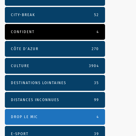
CITY-BREAK
52
CONFIDENT
4
CÔTE D’AZUR
270
CULTURE
3904
DESTINATIONS LOINTAINES
35
DISTANCES INCONNUES
99
DROP LE MIC
4
E-SPORT
39