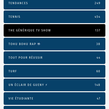
TENDANCES
249
TENNIS
454
THE GÉNÉRIQUE TV SHOW
137
TOHU BOHU RAP 🤟
38
TOUT POUR RÉUSSIR
44
TURF
60
UN ÉCLAIR DE GUENY ⚡️
148
VIE ÉTUDIANTE
47