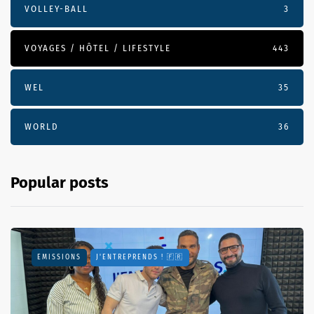
VOLLEY-BALL
3
VOYAGES / HÔTEL / LIFESTYLE
443
WEL
35
WORLD
36
Popular posts
EMISSIONS
J'ENTREPRENDS ! 🇫🇷