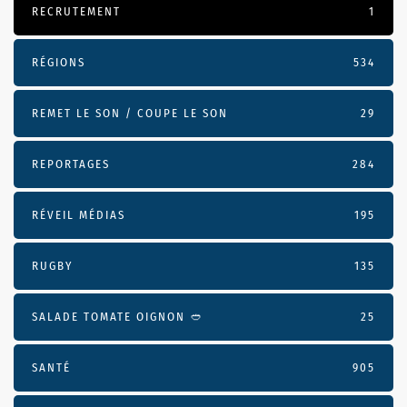
RECRUTEMENT
1
RÉGIONS
534
REMET LE SON / COUPE LE SON
29
REPORTAGES
284
RÉVEIL MÉDIAS
195
RUGBY
135
SALADE TOMATE OIGNON 🥙
25
SANTÉ
905