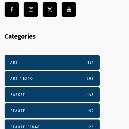
Categories
ART
131
ART / EXPO
203
BASKET
143
BEAUTÉ
199
BEAUTÉ-FEMME
123