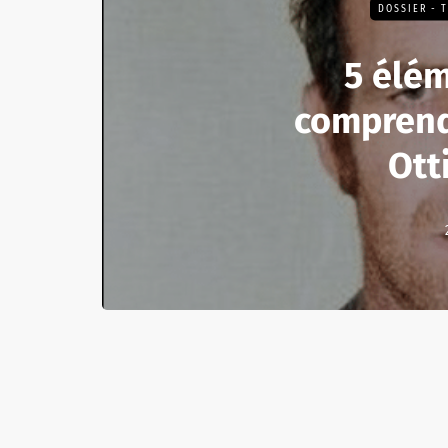
DOSSIER - 
5 élé
comprendr
Ott