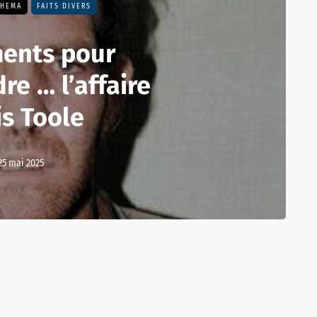
THEMA
FAITS DIVERS
ments pour
e … l’affaire
is Toole
25 mai 2025