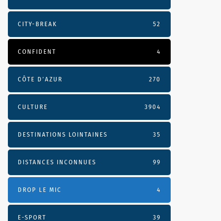
CITY-BREAK
52
CONFIDENT
4
CÔTE D’AZUR
270
CULTURE
3904
DESTINATIONS LOINTAINES
35
DISTANCES INCONNUES
99
DROP LE MIC
4
E-SPORT
39