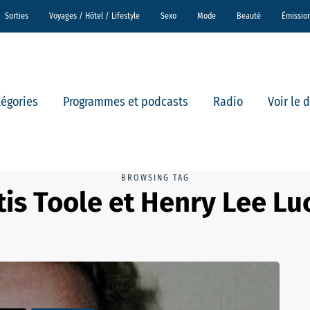
Sorties
Voyages / Hôtel / Lifestyle
Sexo
Mode
Beauté
Émissio
tégories
Programmes et podcasts
Radio
Voir le 
BROWSING TAG
tis Toole et Henry Lee Lu