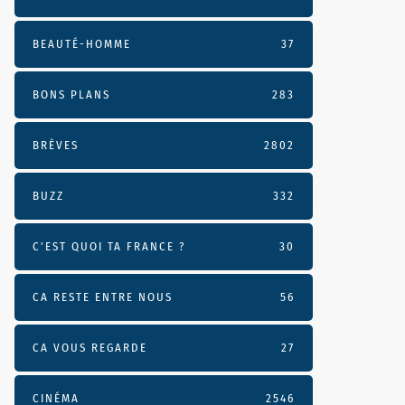
BEAUTÉ-HOMME
37
BONS PLANS
283
BRÈVES
2802
BUZZ
332
C'EST QUOI TA FRANCE ?
30
CA RESTE ENTRE NOUS
56
CA VOUS REGARDE
27
CINÉMA
2546