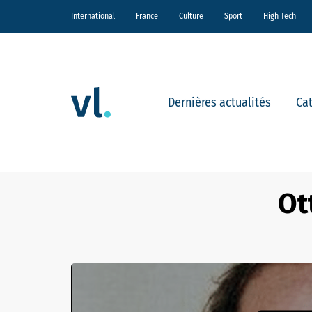
International
France
Culture
Sport
High Tech
Dernières actualités
Ca
Ot