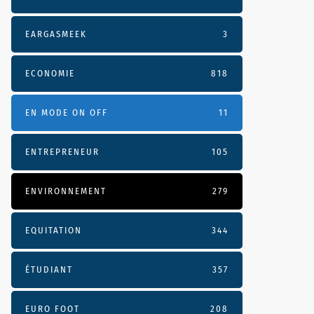
EARGASMEEK
3
ECONOMIE
818
EN MODE ON OFF
11
ENTREPRENEUR
105
ENVIRONNEMENT
279
EQUITATION
344
ÉTUDIANT
357
EURO FOOT
208