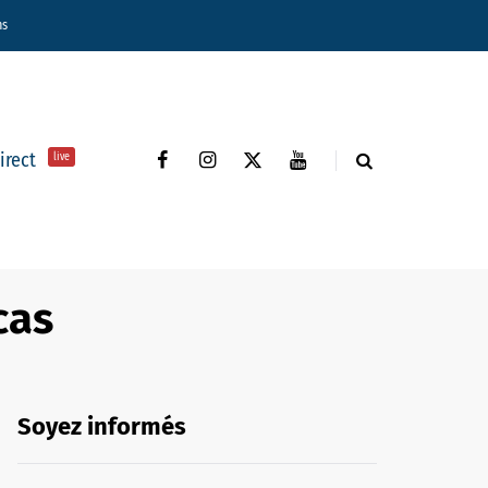
ns
direct
live
cas
Soyez informés