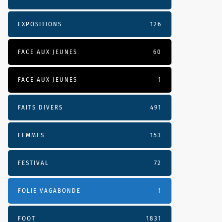
EXPOSITIONS
126
FACE AUX JEUNES
60
FACE AUX JEUNES
1
FAITS DIVERS
491
FEMMES
153
FESTIVAL
72
FOLIE VAGABONDE
1
FOOT
1831