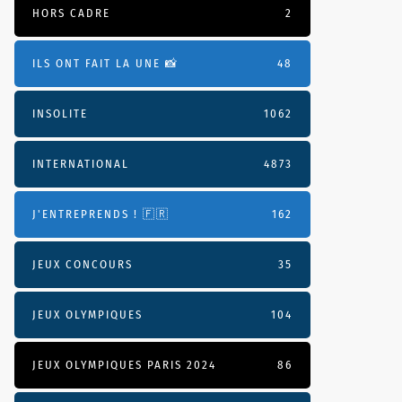
HORS CADRE
2
ILS ONT FAIT LA UNE 📸
48
INSOLITE
1062
INTERNATIONAL
4873
J'ENTREPRENDS ! 🇫🇷
162
JEUX CONCOURS
35
JEUX OLYMPIQUES
104
JEUX OLYMPIQUES PARIS 2024
86