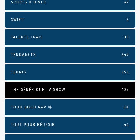
SPORTS D'HIVER
47
SWIFT
2
TALENTS FRAIS
35
TENDANCES
249
TENNIS
454
THE GÉNÉRIQUE TV SHOW
137
TOHU BOHU RAP 🤟
38
TOUT POUR RÉUSSIR
44