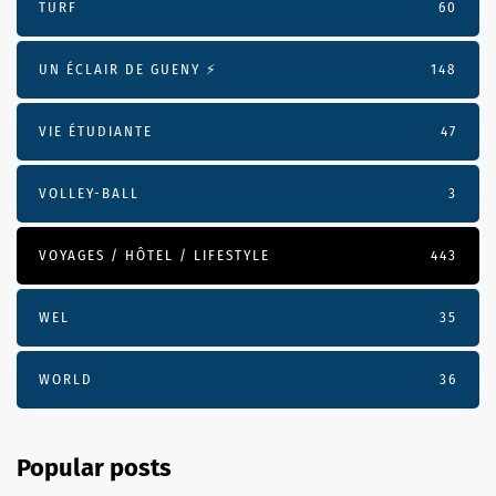
TURF
60
UN ÉCLAIR DE GUENY ⚡️
148
VIE ÉTUDIANTE
47
VOLLEY-BALL
3
VOYAGES / HÔTEL / LIFESTYLE
443
WEL
35
WORLD
36
Popular posts