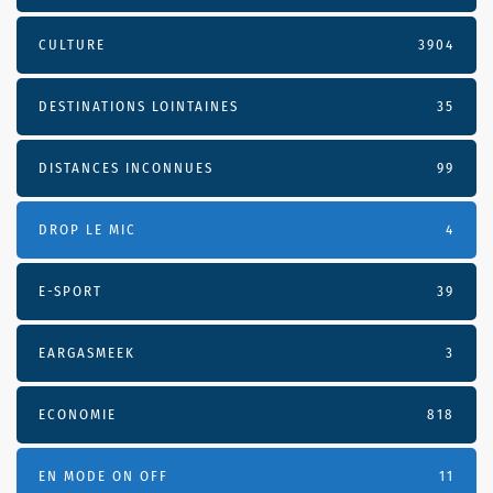
CULTURE
3904
DESTINATIONS LOINTAINES
35
DISTANCES INCONNUES
99
DROP LE MIC
4
E-SPORT
39
EARGASMEEK
3
ECONOMIE
818
EN MODE ON OFF
11