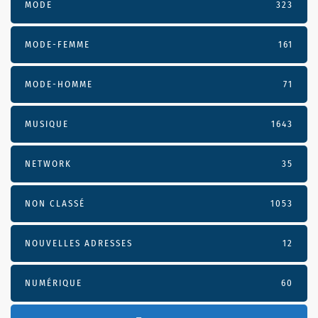
MODE
323
MODE-FEMME
161
MODE-HOMME
71
MUSIQUE
1643
NETWORK
35
NON CLASSÉ
1053
NOUVELLES ADRESSES
12
NUMÉRIQUE
60