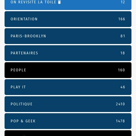
ON REVISITE LA TOILE 🖥️
12
ORIENTATION
166
PARIS-BROOKLYN
81
PARTENAIRES
18
PEOPLE
160
PLAY IT
46
POLITIQUE
2410
POP & GEEK
1478