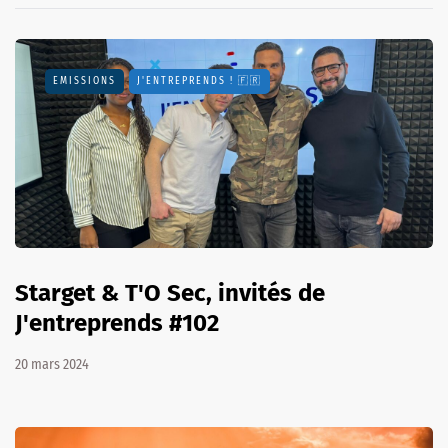
EMISSIONS
J'ENTREPRENDS ! 🇫🇷
Starget & T'O Sec, invités de
J'entreprends #102
20 mars 2024