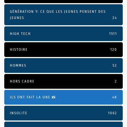
GÉNÉRATION Y: CE QUE LES JEUNES PENSENT DES
JEUNES
24
HIGH TECH
1511
HISTOIRE
120
HOMMES
52
HORS CADRE
2
ILS ONT FAIT LA UNE 📸
48
INSOLITE
1062