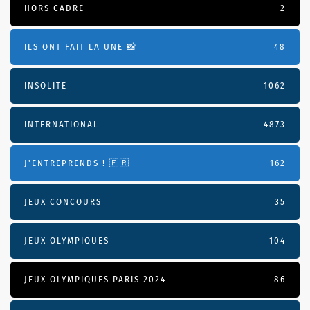
HORS CADRE
2
ILS ONT FAIT LA UNE 📸
48
INSOLITE
1062
INTERNATIONAL
4873
J'ENTREPRENDS ! 🇫🇷
162
JEUX CONCOURS
35
JEUX OLYMPIQUES
104
JEUX OLYMPIQUES PARIS 2024
86