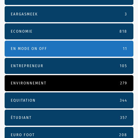
EARGASMEEK
3
ECONOMIE
818
EN MODE ON OFF
11
ENTREPRENEUR
105
ENVIRONNEMENT
279
EQUITATION
344
ÉTUDIANT
357
EURO FOOT
208