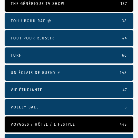
THE GÉNÉRIQUE TV SHOW
137
TOHU BOHU RAP 🤟
38
TOUT POUR RÉUSSIR
44
TURF
60
UN ÉCLAIR DE GUENY ⚡️
148
VIE ÉTUDIANTE
47
VOLLEY-BALL
3
VOYAGES / HÔTEL / LIFESTYLE
443