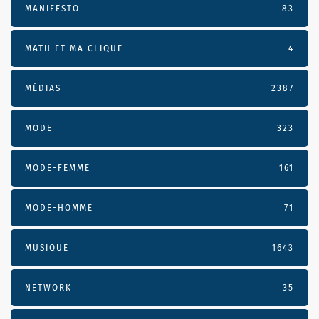
MANIFESTO
83
MATH ET MA CLIQUE
4
MÉDIAS
2387
MODE
323
MODE-FEMME
161
MODE-HOMME
71
MUSIQUE
1643
NETWORK
35