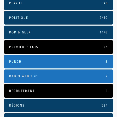
PLAY IT
46
POLITIQUE
2410
POP & GEEK
1478
PREMIÈRES FOIS
25
PUNCH
8
RADIO WEB 3 📈
2
RECRUTEMENT
1
RÉGIONS
534