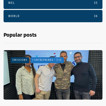
WEL
35
WORLD
36
Popular posts
EMISSIONS
J'ENTREPRENDS ! 🇫🇷