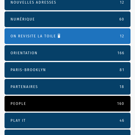
NOUVELLES ADRESSES
12
NUMÉRIQUE
60
ON REVISITE LA TOILE 🖥️
12
ORIENTATION
166
PARIS-BROOKLYN
81
PARTENAIRES
18
PEOPLE
160
PLAY IT
46