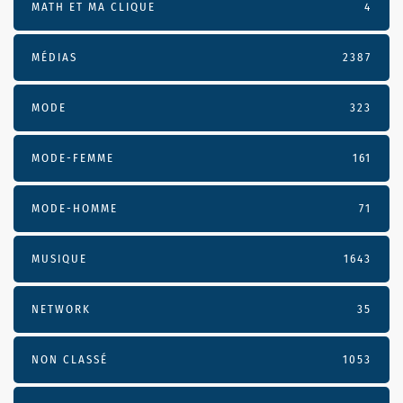
MATH ET MA CLIQUE
4
MÉDIAS
2387
MODE
323
MODE-FEMME
161
MODE-HOMME
71
MUSIQUE
1643
NETWORK
35
NON CLASSÉ
1053