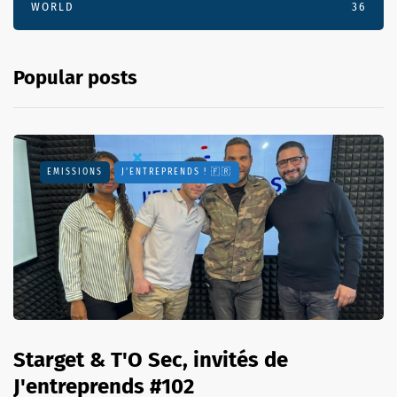
WORLD
36
Popular posts
EMISSIONS
J'ENTREPRENDS ! 🇫🇷
Starget & T'O Sec, invités de
J'entreprends #102