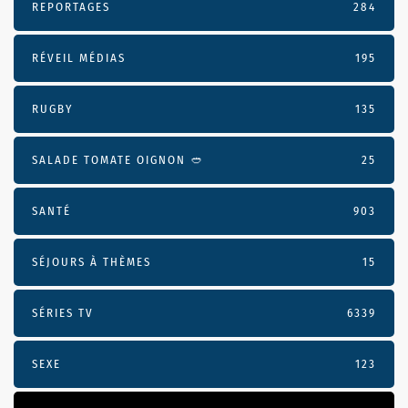
REPORTAGES
284
RÉVEIL MÉDIAS
195
RUGBY
135
SALADE TOMATE OIGNON 🥙
25
SANTÉ
903
SÉJOURS À THÈMES
15
SÉRIES TV
6339
SEXE
123