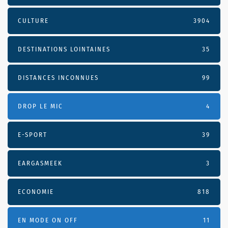
CULTURE
3904
DESTINATIONS LOINTAINES
35
DISTANCES INCONNUES
99
DROP LE MIC
4
E-SPORT
39
EARGASMEEK
3
ECONOMIE
818
EN MODE ON OFF
11