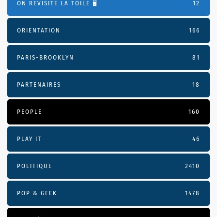
ON REVISITE LA TOILE 🖥️
12
ORIENTATION
166
PARIS-BROOKLYN
81
PARTENAIRES
18
PEOPLE
160
PLAY IT
46
POLITIQUE
2410
POP & GEEK
1478