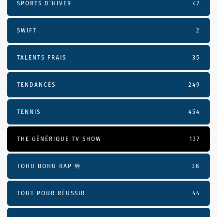
SPORTS D'HIVER
47
SWIFT
2
TALENTS FRAIS
35
TENDANCES
249
TENNIS
454
THE GÉNÉRIQUE TV SHOW
137
TOHU BOHU RAP 🤟
38
TOUT POUR RÉUSSIR
44