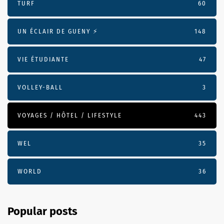
TURF
60
UN ÉCLAIR DE GUENY ⚡️
148
VIE ÉTUDIANTE
47
VOLLEY-BALL
3
VOYAGES / HÔTEL / LIFESTYLE
443
WEL
35
WORLD
36
Popular posts