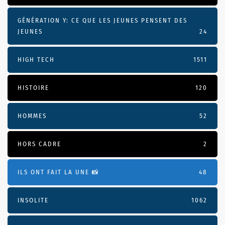
GÉNÉRATION Y: CE QUE LES JEUNES PENSENT DES
JEUNES
24
HIGH TECH
1511
HISTOIRE
120
HOMMES
52
HORS CADRE
2
ILS ONT FAIT LA UNE 📸
48
INSOLITE
1062