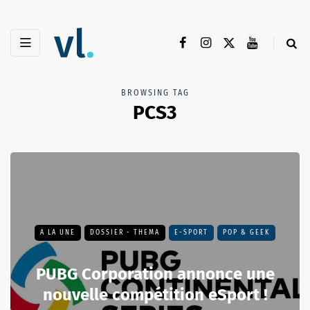
BROWSING TAG
PCS3
A LA UNE
DOSSIER - THEMA
E-SPORT
POP & GEEK
PUBG Corporation annonce une
nouvelle compétition eSport !