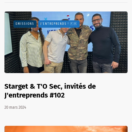
EMISSIONS
J'ENTREPRENDS ! 🇫🇷
Starget & T'O Sec, invités de
J'entreprends #102
20 mars 2024