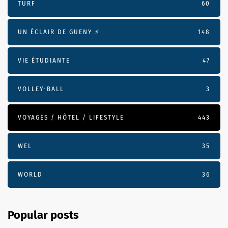
TURF
60
UN ÉCLAIR DE GUENY ⚡️
148
VIE ÉTUDIANTE
47
VOLLEY-BALL
3
VOYAGES / HÔTEL / LIFESTYLE
443
WEL
35
WORLD
36
Popular posts