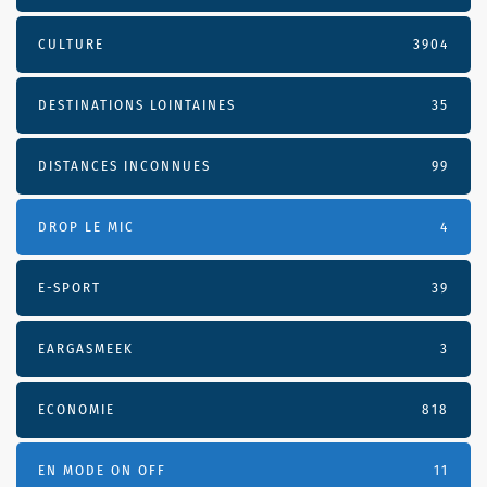
CULTURE
3904
DESTINATIONS LOINTAINES
35
DISTANCES INCONNUES
99
DROP LE MIC
4
E-SPORT
39
EARGASMEEK
3
ECONOMIE
818
EN MODE ON OFF
11