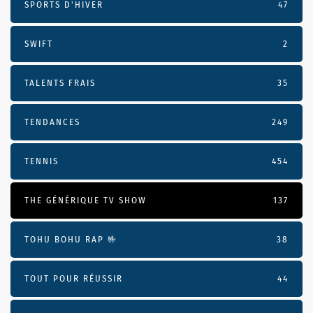
SPORTS D'HIVER
47
SWIFT
2
TALENTS FRAIS
35
TENDANCES
249
TENNIS
454
THE GÉNÉRIQUE TV SHOW
137
TOHU BOHU RAP 🤟
38
TOUT POUR RÉUSSIR
44