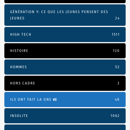
GÉNÉRATION Y: CE QUE LES JEUNES PENSENT DES
JEUNES
24
HIGH TECH
1511
HISTOIRE
120
HOMMES
52
HORS CADRE
2
ILS ONT FAIT LA UNE 📸
48
INSOLITE
1062