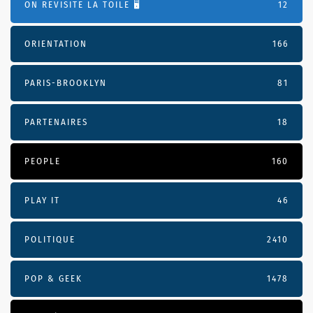
ON REVISITE LA TOILE 🖥️
12
ORIENTATION
166
PARIS-BROOKLYN
81
PARTENAIRES
18
PEOPLE
160
PLAY IT
46
POLITIQUE
2410
POP & GEEK
1478