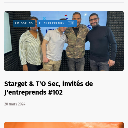
EMISSIONS
J'ENTREPRENDS ! 🇫🇷
Starget & T'O Sec, invités de
J'entreprends #102
20 mars 2024