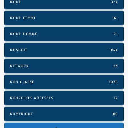
MODE
324
MODE-FEMME
161
MODE-HOMME
71
MUSIQUE
1644
NETWORK
35
NON CLASSÉ
1053
NOUVELLES ADRESSES
12
NUMÉRIQUE
60