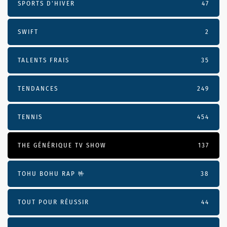
SPORTS D'HIVER
47
SWIFT
2
TALENTS FRAIS
35
TENDANCES
249
TENNIS
454
THE GÉNÉRIQUE TV SHOW
137
TOHU BOHU RAP 🤟
38
TOUT POUR RÉUSSIR
44