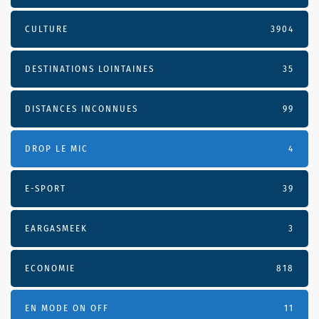
CULTURE
3904
DESTINATIONS LOINTAINES
35
DISTANCES INCONNUES
99
DROP LE MIC
4
E-SPORT
39
EARGASMEEK
3
ECONOMIE
818
EN MODE ON OFF
11