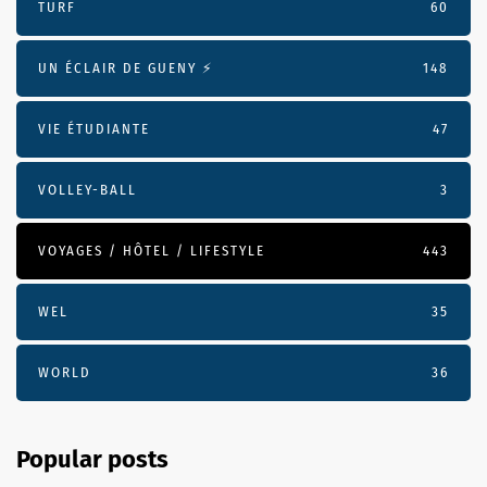
TURF
60
UN ÉCLAIR DE GUENY ⚡️
148
VIE ÉTUDIANTE
47
VOLLEY-BALL
3
VOYAGES / HÔTEL / LIFESTYLE
443
WEL
35
WORLD
36
Popular posts