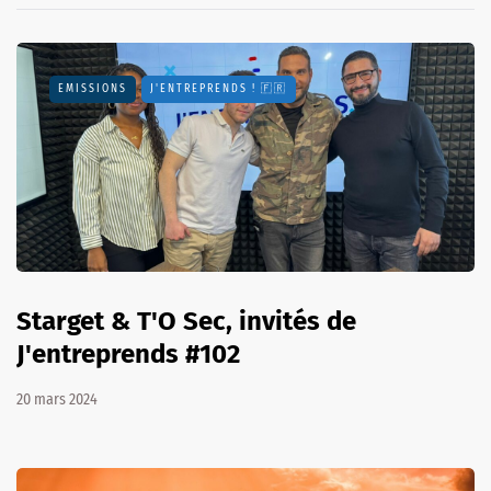
EMISSIONS
J'ENTREPRENDS ! 🇫🇷
Starget & T'O Sec, invités de
J'entreprends #102
20 mars 2024