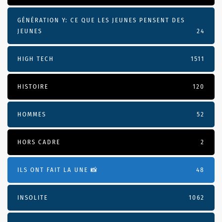
GÉNÉRATION Y: CE QUE LES JEUNES PENSENT DES
JEUNES
24
HIGH TECH
1511
HISTOIRE
120
HOMMES
52
HORS CADRE
2
ILS ONT FAIT LA UNE 📸
48
INSOLITE
1062