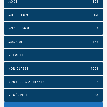
MODE
323
MODE-FEMME
161
MODE-HOMME
71
MUSIQUE
1643
NETWORK
35
NON CLASSÉ
1053
NOUVELLES ADRESSES
12
NUMÉRIQUE
60