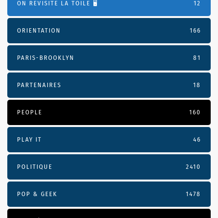
ON REVISITE LA TOILE 🖥️
12
ORIENTATION
166
PARIS-BROOKLYN
81
PARTENAIRES
18
PEOPLE
160
PLAY IT
46
POLITIQUE
2410
POP & GEEK
1478