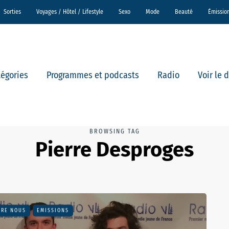
Sorties
Voyages / Hôtel / Lifestyle
Sexo
Mode
Beauté
Émissio
tégories
Programmes et podcasts
Radio
Voir le 
BROWSING TAG
Pierre Desproges
TRE NOUS
EMISSIONS