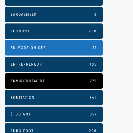
EARGASMEEK
3
ECONOMIE
818
EN MODE ON OFF
11
ENTREPRENEUR
105
ENVIRONNEMENT
279
EQUITATION
344
ÉTUDIANT
357
EURO FOOT
208