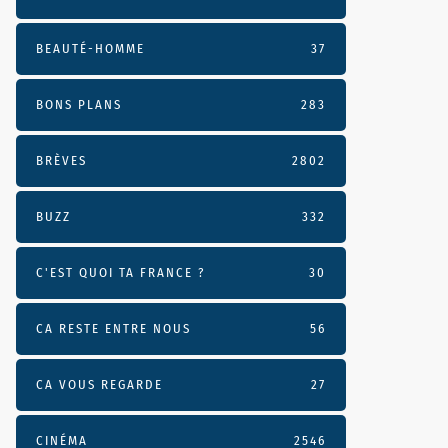
BEAUTÉ-HOMME
37
BONS PLANS
283
BRÈVES
2802
BUZZ
332
C'EST QUOI TA FRANCE ?
30
CA RESTE ENTRE NOUS
56
CA VOUS REGARDE
27
CINÉMA
2546