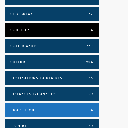
CITY-BREAK
52
CONFIDENT
4
CÔTE D’AZUR
270
CULTURE
3904
DESTINATIONS LOINTAINES
35
DISTANCES INCONNUES
99
DROP LE MIC
4
E-SPORT
39