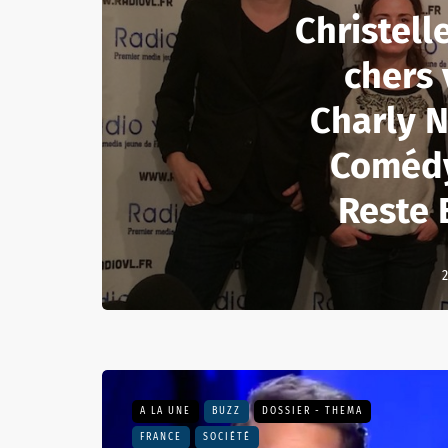
Christell
chers 
Charly 
Comédy
Reste 
2
A LA UNE
BUZZ
DOSSIER - THEMA
FRANCE
SOCIÉTÉ