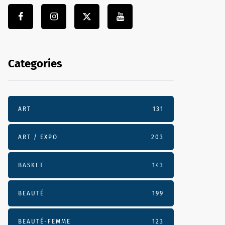
Categories
ART
131
ART / EXPO
203
BASKET
143
BEAUTÉ
199
BEAUTÉ-FEMME
123