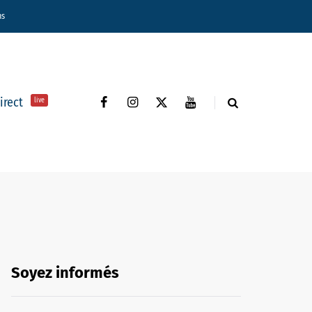
ns
direct
live
Soyez informés