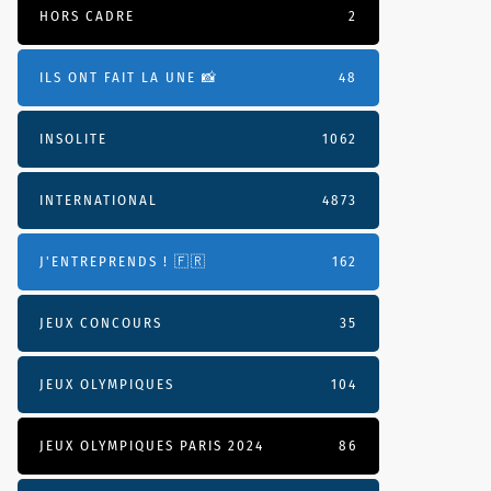
HORS CADRE
2
ILS ONT FAIT LA UNE 📸
48
INSOLITE
1062
INTERNATIONAL
4873
J'ENTREPRENDS ! 🇫🇷
162
JEUX CONCOURS
35
JEUX OLYMPIQUES
104
JEUX OLYMPIQUES PARIS 2024
86