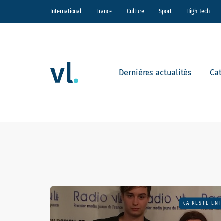
International
France
Culture
Sport
High Tech
Dernières actualités
Ca
CA RESTE EN