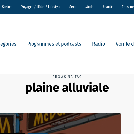
Sorties
Voyages / Hôtel / Lifestyle
Sexo
Mode
Beauté
Émissio
tégories
Programmes et podcasts
Radio
Voir le 
BROWSING TAG
plaine alluviale