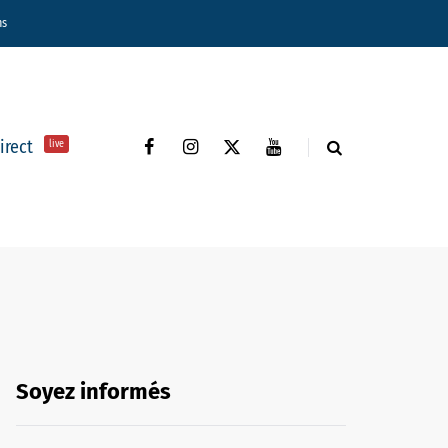
ns
direct
live
Soyez informés