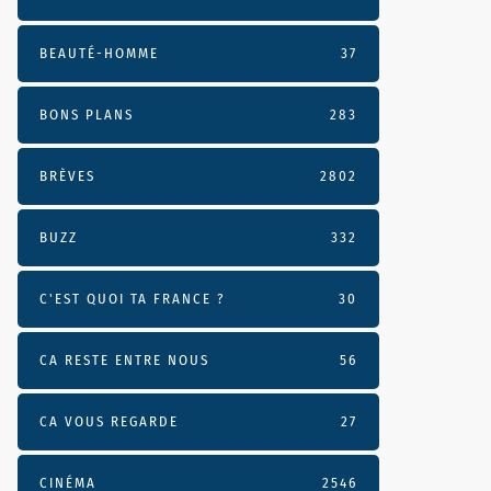
BEAUTÉ-HOMME
37
BONS PLANS
283
BRÈVES
2802
BUZZ
332
C'EST QUOI TA FRANCE ?
30
CA RESTE ENTRE NOUS
56
CA VOUS REGARDE
27
CINÉMA
2546