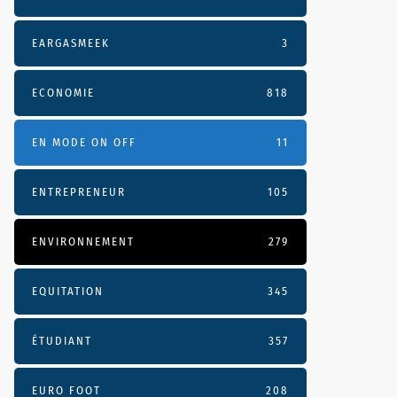
EARGASMEEK
3
ECONOMIE
818
EN MODE ON OFF
11
ENTREPRENEUR
105
ENVIRONNEMENT
279
EQUITATION
345
ÉTUDIANT
357
EURO FOOT
208