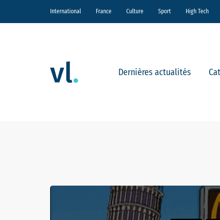
International
France
Culture
Sport
High Tech
Dernières actualités
Ca