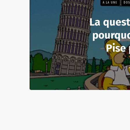
A LA UNE
DOS
La quest
pourquo
Pise