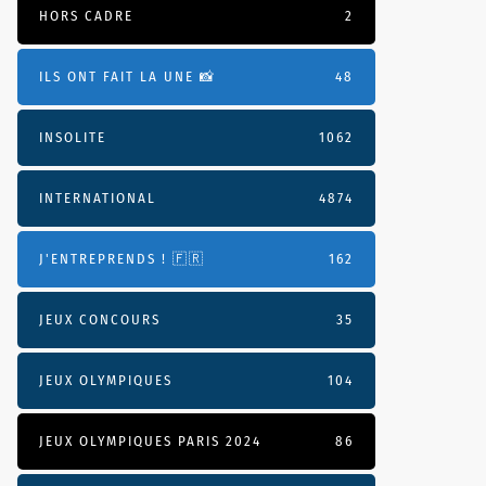
HORS CADRE
2
ILS ONT FAIT LA UNE 📸
48
INSOLITE
1062
INTERNATIONAL
4874
J'ENTREPRENDS ! 🇫🇷
162
JEUX CONCOURS
35
JEUX OLYMPIQUES
104
JEUX OLYMPIQUES PARIS 2024
86