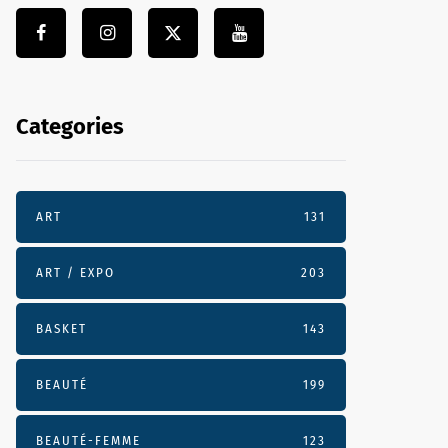
Categories
ART
131
ART / EXPO
203
BASKET
143
BEAUTÉ
199
BEAUTÉ-FEMME
123