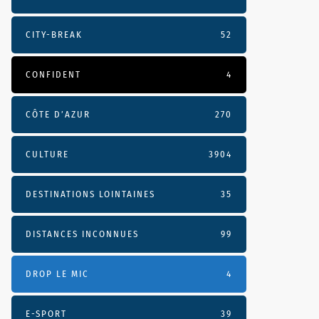
CITY-BREAK
52
CONFIDENT
4
CÔTE D’AZUR
270
CULTURE
3904
DESTINATIONS LOINTAINES
35
DISTANCES INCONNUES
99
DROP LE MIC
4
E-SPORT
39