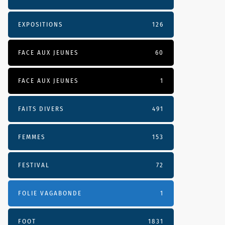
EXPOSITIONS
126
FACE AUX JEUNES
60
FACE AUX JEUNES
1
FAITS DIVERS
491
FEMMES
153
FESTIVAL
72
FOLIE VAGABONDE
1
FOOT
1831