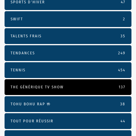
SPORTS D'HIVER
47
SWIFT
2
TALENTS FRAIS
35
TENDANCES
249
TENNIS
454
THE GÉNÉRIQUE TV SHOW
137
TOHU BOHU RAP 🤟
38
TOUT POUR RÉUSSIR
44