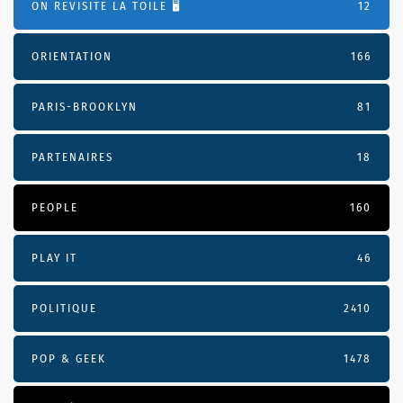
ON REVISITE LA TOILE 🖥️
12
ORIENTATION
166
PARIS-BROOKLYN
81
PARTENAIRES
18
PEOPLE
160
PLAY IT
46
POLITIQUE
2410
POP & GEEK
1478