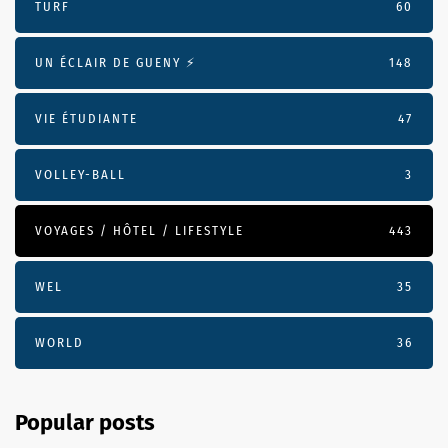
TURF
60
UN ÉCLAIR DE GUENY ⚡️
148
VIE ÉTUDIANTE
47
VOLLEY-BALL
3
VOYAGES / HÔTEL / LIFESTYLE
443
WEL
35
WORLD
36
Popular posts