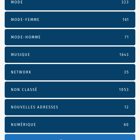
MODE
323
MODE-FEMME
161
MODE-HOMME
71
MUSIQUE
1643
NETWORK
35
NON CLASSÉ
1053
NOUVELLES ADRESSES
12
NUMÉRIQUE
60