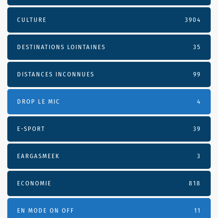
CULTURE
3904
DESTINATIONS LOINTAINES
35
DISTANCES INCONNUES
99
DROP LE MIC
4
E-SPORT
39
EARGASMEEK
3
ECONOMIE
818
EN MODE ON OFF
11