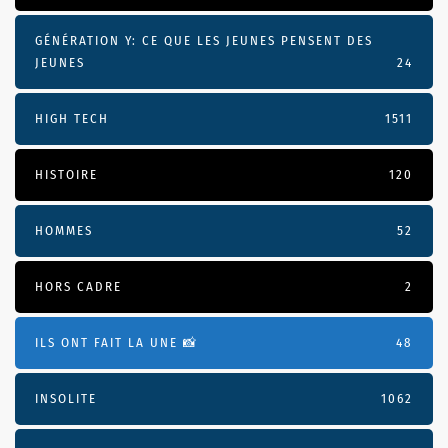
GÉNÉRATION Y: CE QUE LES JEUNES PENSENT DES
JEUNES
24
HIGH TECH
1511
HISTOIRE
120
HOMMES
52
HORS CADRE
2
ILS ONT FAIT LA UNE 📸
48
INSOLITE
1062