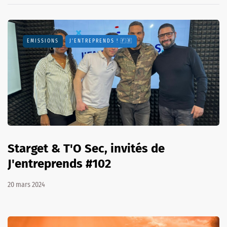
EMISSIONS
J'ENTREPRENDS ! 🇫🇷
Starget & T'O Sec, invités de
J'entreprends #102
20 mars 2024