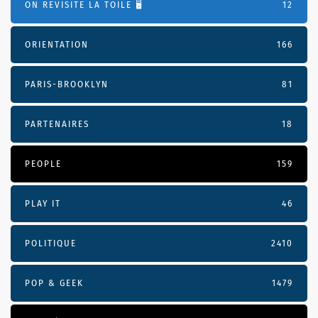
ON REVISITE LA TOILE 🖥️
12
ORIENTATION
166
PARIS-BROOKLYN
81
PARTENAIRES
18
PEOPLE
159
PLAY IT
46
POLITIQUE
2410
POP & GEEK
1479