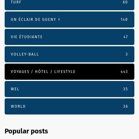
TURF
60
UN ÉCLAIR DE GUENY ⚡️
148
VIE ÉTUDIANTE
47
VOLLEY-BALL
3
VOYAGES / HÔTEL / LIFESTYLE
443
WEL
35
WORLD
36
Popular posts