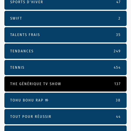
SPORTS D'HIVER
47
SWIFT
2
TALENTS FRAIS
35
TENDANCES
249
TENNIS
454
THE GÉNÉRIQUE TV SHOW
137
TOHU BOHU RAP 🤟
38
TOUT POUR RÉUSSIR
44