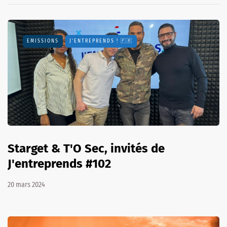
EMISSIONS
J'ENTREPRENDS ! 🇫🇷
Starget & T'O Sec, invités de
J'entreprends #102
20 mars 2024