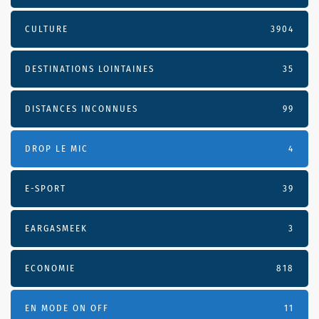
CULTURE
3904
DESTINATIONS LOINTAINES
35
DISTANCES INCONNUES
99
DROP LE MIC
4
E-SPORT
39
EARGASMEEK
3
ECONOMIE
818
EN MODE ON OFF
11