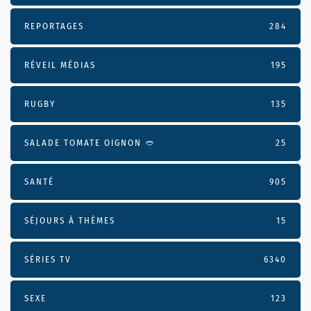
REPORTAGES
284
RÉVEIL MÉDIAS
195
RUGBY
135
SALADE TOMATE OIGNON 🥙
25
SANTÉ
905
SÉJOURS À THÈMES
15
SÉRIES TV
6340
SEXE
123