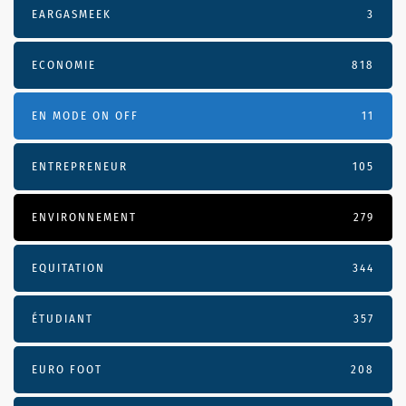
EARGASMEEK
3
ECONOMIE
818
EN MODE ON OFF
11
ENTREPRENEUR
105
ENVIRONNEMENT
279
EQUITATION
344
ÉTUDIANT
357
EURO FOOT
208