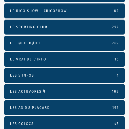
LE RICO SHOW – #RICOSHOW
82
LE SPORTING CLUB
252
LE TØHU-BØHU
269
LE VRAI DE L’INFO
16
LES 5 INFOS
1
LES ACTUVORES 🎙
109
LES AS DU PLACARD
192
LES COLOCS
45