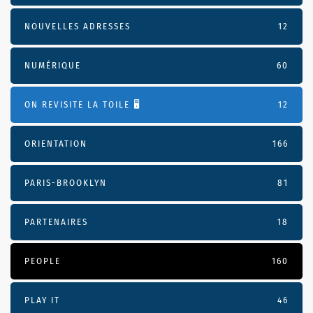
NOUVELLES ADRESSES
12
NUMÉRIQUE
60
ON REVISITE LA TOILE 🖥️
12
ORIENTATION
166
PARIS-BROOKLYN
81
PARTENAIRES
18
PEOPLE
160
PLAY IT
46