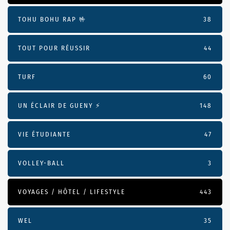
TOHU BOHU RAP 🤟
38
TOUT POUR RÉUSSIR
44
TURF
60
UN ÉCLAIR DE GUENY ⚡️
148
VIE ÉTUDIANTE
47
VOLLEY-BALL
3
VOYAGES / HÔTEL / LIFESTYLE
443
WEL
35