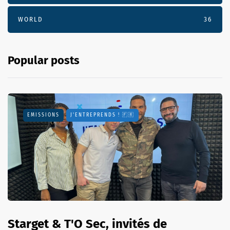
WORLD
36
Popular posts
EMISSIONS
J'ENTREPRENDS ! 🇫🇷
Starget & T'O Sec, invités de