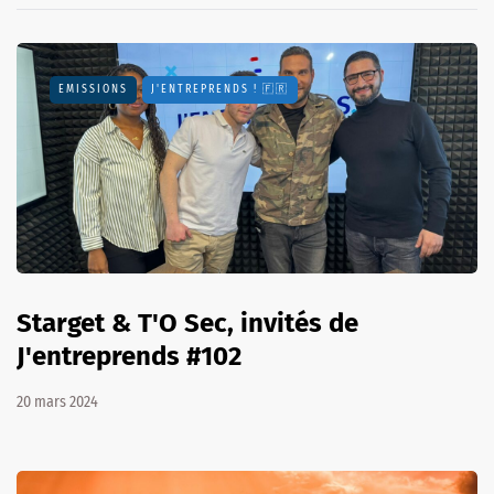
EMISSIONS
J'ENTREPRENDS ! 🇫🇷
Starget & T'O Sec, invités de
J'entreprends #102
20 mars 2024