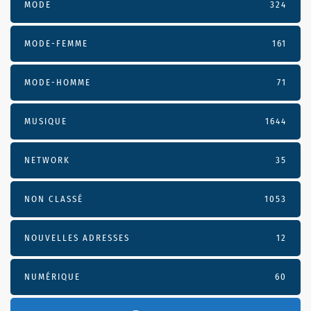
MODE
324
MODE-FEMME
161
MODE-HOMME
71
MUSIQUE
1644
NETWORK
35
NON CLASSÉ
1053
NOUVELLES ADRESSES
12
NUMÉRIQUE
60