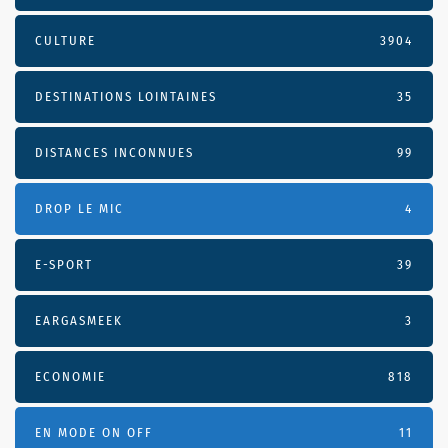
CULTURE
3904
DESTINATIONS LOINTAINES
35
DISTANCES INCONNUES
99
DROP LE MIC
4
E-SPORT
39
EARGASMEEK
3
ECONOMIE
818
EN MODE ON OFF
11