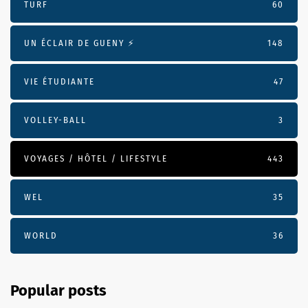
TURF
60
UN ÉCLAIR DE GUENY ⚡️
148
VIE ÉTUDIANTE
47
VOLLEY-BALL
3
VOYAGES / HÔTEL / LIFESTYLE
443
WEL
35
WORLD
36
Popular posts