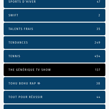
SPORTS D'HIVER
47
SWIFT
2
TALENTS FRAIS
35
TENDANCES
249
TENNIS
454
THE GÉNÉRIQUE TV SHOW
137
TOHU BOHU RAP 🤟
38
TOUT POUR RÉUSSIR
44