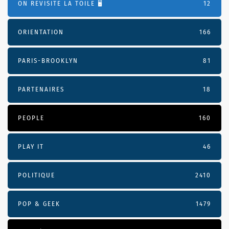
ON REVISITE LA TOILE 🖥️
12
ORIENTATION
166
PARIS-BROOKLYN
81
PARTENAIRES
18
PEOPLE
160
PLAY IT
46
POLITIQUE
2410
POP & GEEK
1479