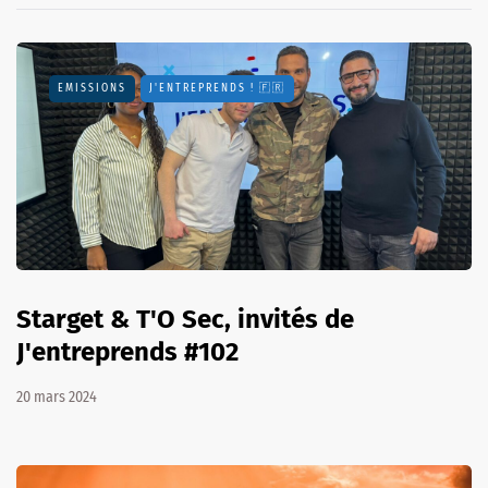
EMISSIONS
J'ENTREPRENDS ! 🇫🇷
Starget & T'O Sec, invités de
J'entreprends #102
20 mars 2024