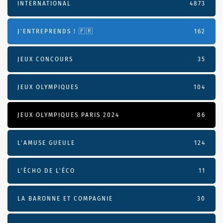
INTERNATIONAL
4873
J'ENTREPRENDS ! 🇫🇷
162
JEUX CONCOURS
35
JEUX OLYMPIQUES
104
JEUX OLYMPIQUES PARIS 2024
86
L'AMUSE GUEULE
124
L’ÉCHO DE L’ÉCO
11
LA BARONNE ET COMPAGNIE
30