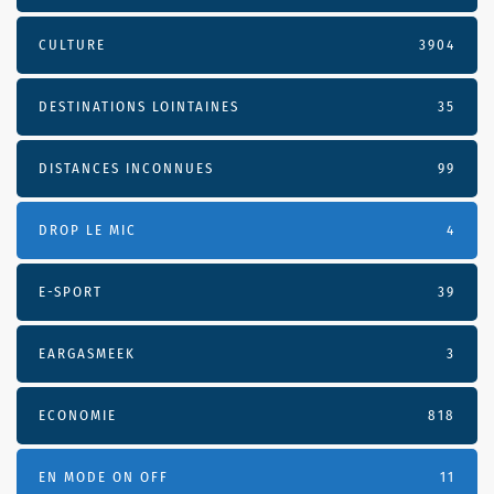
CULTURE
3904
DESTINATIONS LOINTAINES
35
DISTANCES INCONNUES
99
DROP LE MIC
4
E-SPORT
39
EARGASMEEK
3
ECONOMIE
818
EN MODE ON OFF
11