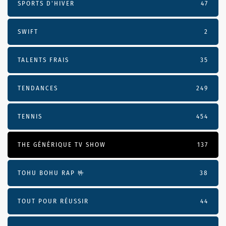
SPORTS D'HIVER
47
SWIFT
2
TALENTS FRAIS
35
TENDANCES
249
TENNIS
454
THE GÉNÉRIQUE TV SHOW
137
TOHU BOHU RAP 🤟
38
TOUT POUR RÉUSSIR
44