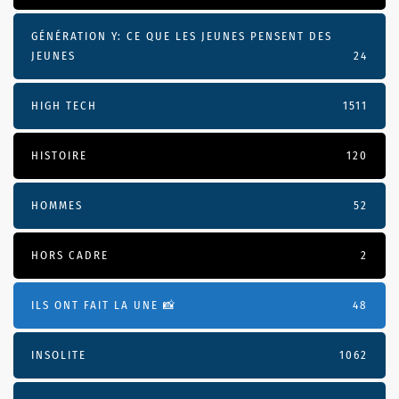
GÉNÉRATION Y: CE QUE LES JEUNES PENSENT DES
JEUNES
24
HIGH TECH
1511
HISTOIRE
120
HOMMES
52
HORS CADRE
2
ILS ONT FAIT LA UNE 📸
48
INSOLITE
1062