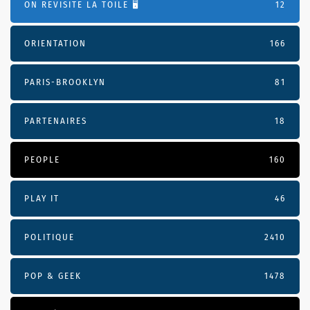
ON REVISITE LA TOILE 🖥️
12
ORIENTATION
166
PARIS-BROOKLYN
81
PARTENAIRES
18
PEOPLE
160
PLAY IT
46
POLITIQUE
2410
POP & GEEK
1478