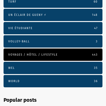
TURF
60
UN ÉCLAIR DE GUENY ⚡️
148
VIE ÉTUDIANTE
47
VOLLEY-BALL
3
VOYAGES / HÔTEL / LIFESTYLE
443
WEL
35
WORLD
36
Popular posts