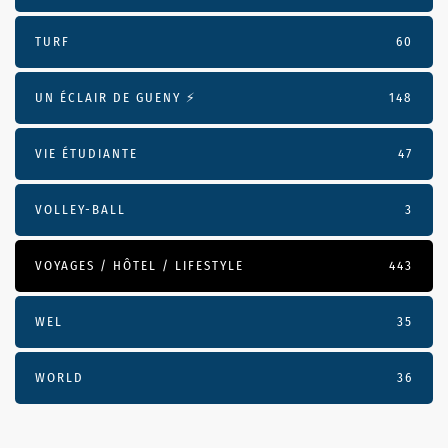
TURF
60
UN ÉCLAIR DE GUENY ⚡️
148
VIE ÉTUDIANTE
47
VOLLEY-BALL
3
VOYAGES / HÔTEL / LIFESTYLE
443
WEL
35
WORLD
36